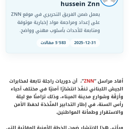
hussein Znn
يعمل ضمن الفريق التحريري في موقع ZNN
على إعداد ومراجعة مواد إخبارية موثوقة
ومتابعة للأحداث بأسلوب مهني وواضح.
2025-12-31
5٬583 مقالات
أفاد مراسل “
ZNN
“، ٲن دوريات راجلة تابعة لمخابرات
الجيش اللبناني تنفّذ انتشارًا أمنيًا في مختلف أحياء
وأزقّة وشوارع مدينة الميناء، وذلك تزامنًا مع ليلة
رأس السنة، في إطار التدابير المتّخذة لحفظ الأمن
والاستقرار وطمأنة المواطنين.
ويأتي هذا الانتشار ضمن الخطة الأمنية الوقائية التي