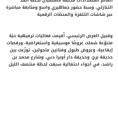
العالم استعدادات مكثفة لاستقبال لحظة العدّ
التنازلي، وسط حضور جماهيري واسع ومتابعة مباشرة
عبر شاشات التلفزة والمنصّات الرقمية
وقبيل العرض الرئيسي، أُقيمت فعاليات ترفيهية حيّة
متنوّعة شملت عروضًا موسيقية واستعراضية، ورقصات
إيقاعية، وعروض طبول وفنانين متجولين، توزّعت بين
حديقة برج، وحديقة دار أوبرا دبي، وشارع محمد بن
راشد، في أجواء احتفالية سبقت لحظة منتصف الليل
.