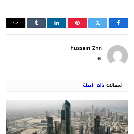
فيسبوك
تويتر
بينتيريست
لينكدإن
Tumblr
البريد
الإلكترو
hussein Znn
موقع
الويب
المقالات
ذات الصلة