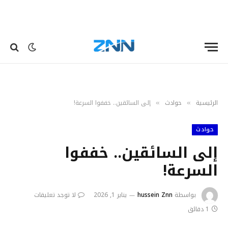
الرئيسية
حوادث
إلى السائقين.. خففوا السرعة!
»
»
حوادث
إلى السائقين.. خففوا
السرعة!
بواسطة
hussein Znn
يناير 1, 2026
لا توجد تعليقات
1 دقائق