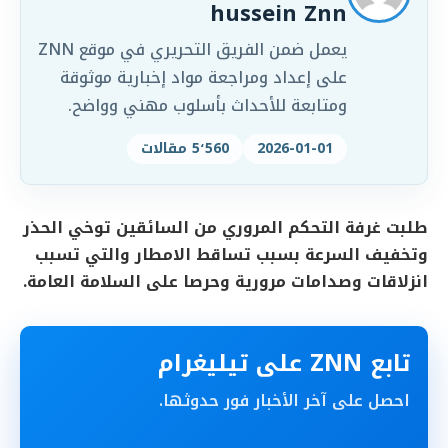
hussein Znn
يعمل ضمن الفريق التحريري في موقع ZNN
على إعداد ومراجعة مواد إخبارية موثوقة
ومتابعة للأحداث بأسلوب مهني وواضح.
2026-01-01
5٬560 مقالات
طلبت غرفة التحكم المروري من السائقين توخي الحذر
وتخفيف السرعة بسبب تساقط الامطار والتي تسبب
انزلاقات وصدامات مرورية وحرصا على السلامة العامة.
تابع ZNN على تيليغرام
احصل على آخر الأخبار فور حدوثها.