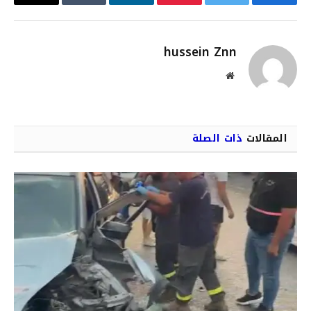
فيسبوك
تويتر
بينتيريست
لينكدإن
Tumblr
البريد
الإلكترو
hussein Znn
موقع
الويب
المقالات
ذات الصلة