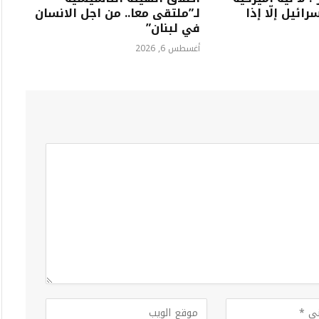
ئيل إلّا إذا
لـ”ملتقى معا.. من اجل الانسان
في لبنان”
أغسطس 6, 2026