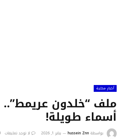
أخبار محلية
ملف “خلدون عريمط”.. ا
أسماء طويلة!
بواسطة
hussein Znn
يناير 1, 2026
لا توجد تعليقات