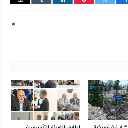
فيسبوك
تويتر
بينتيريست
لينكدإن
Tumblr
البريد
الإلكتروني
موقع
الويب
: لا نية أميركية
اطلاق الهيئة التأسيسية