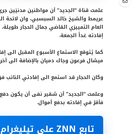
علمت قناة “الجديد” أن مواطنين مدنيَين ج
عريمط والشيخ خالد السبسبي، وان لائحة ال
العام التمييزي القاضي جمال الحجار طويلة،
إفادته غداً الجمعة.
كما يُتوقع الاستماع الأسبوع المقبل الى إف
ميشال فرعون وجاك دميان بالإضافة الى آخري
وكان الحجار قد استمع الى إفادتي النائب ف
وعلمت “الجديد” أن شقير نفى أن يكون دفع أم
فأقرّ في إفادته بدفع أموال.
تابع ZNN على تيليغرام