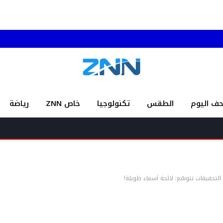
حف اليوم
الطقس
تكنولوجيا
خاص ZNN
رياضة
التحقيقات تتوسّع: لائحة أسماء طويلة!