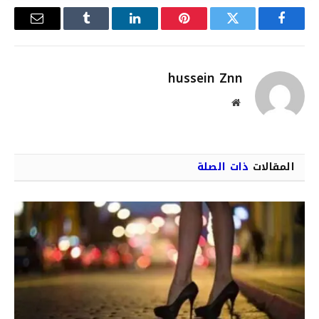
فيسبوك
تويتر
بينتيريست
لينكدإن
Tumblr
البريد
الإلكترو
hussein Znn
موقع
الويب
المقالات
ذات الصلة