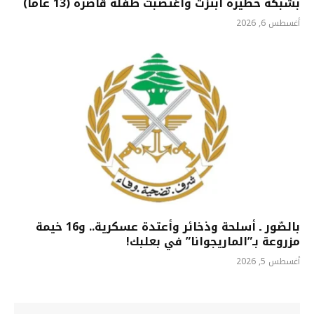
بشبكة خطيرة ابتزت واغتصبت طفلة قاصرة (13 عاماً)
أغسطس 6, 2026
بالصّور ـ أسلحة وذخائر وأعتدة عسكرية.. و16 خيمة
مزروعة بـ”الماريجوانا” في بعلبك!
أغسطس 5, 2026