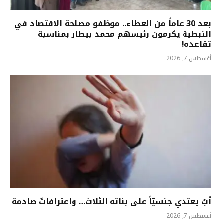
بعد 30 عاماً من العطاء.. موظفو مصلحة الاقتصاد في
النبطية يكرمون رئيسهم محمد بيطار بمناسبة
تقاعده!
أغسطس 7, 2026
أبٌ يعتدي جنسيّاً على بناته الثلاث… واعترافاتٌ صادمة
أغسطس 7, 2026