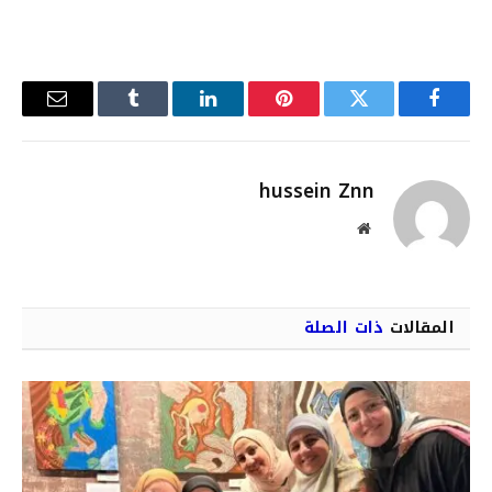
فيسبوك
تويتر
بينتيريست
لينكدإن
Tumblr
البريد
الإلكترو
hussein Znn
موقع
الويب
المقالات
ذات الصلة