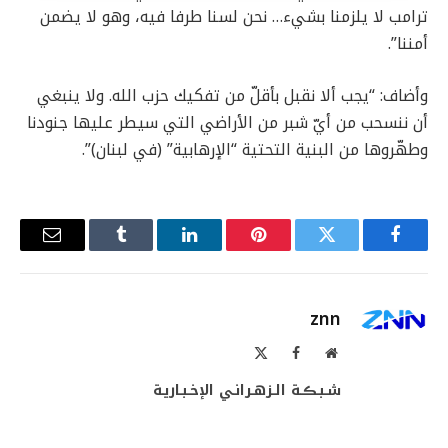
ترامب لا يلزمنا بشيء… نحن لسنا طرفا فيه، وهو لا يضمن
أمننا”.
وأضاف: “يجب ألا نقبل بأقلّ من تفكيك حزب الله. ولا ينبغي
أن ننسحب من أيّ شبر من الأراضي التي سيطر عليها جنودنا
وطهّروها من البنية التحتية “الإرهابية” (في لبنان)”.
فيسبوك
تويتر
بينتيريست
لينكدإن
Tumblr
البريد
الإلكترو
znn
موقع
فيسبوك
X
الويب
(Twitter)
شـبـڪـة الـزهـرانـي الإخـبـاريـة