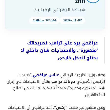
znn
شـبـڪـة الـزهـرانـي الإخـبـاريـة
2026-01-02
30٬644 مقالات
عراقجي يرد على ترامب: تصريحاتك
‘متهورة’.. والاحتجاجات شأن داخلي لا
يحتاج لتدخل خارجي
وصف وزير الخارجية الإيراني
عباس عراقجي
تصريحات
الرئيس الأميركي
دونالد ترامب
بشأن الاحتجاجات في إيران
بأنها “متهورة وخطرة”، مندداً بتهديداته بالتدخل لصالح
المتظاهرين.
وفي منشور عبر منصة
“إكس”
، أكد عراقجي أن الاحتجاجات