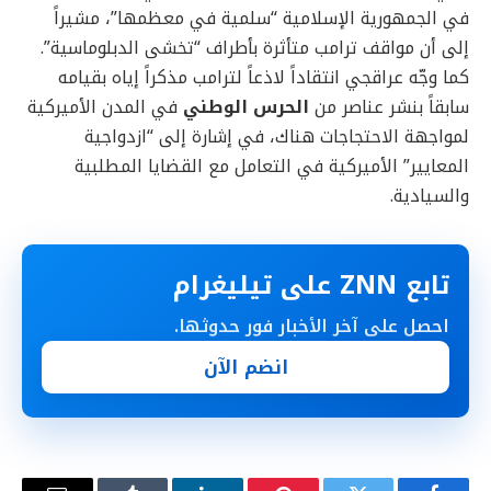
في الجمهورية الإسلامية “سلمية في معظمها”، مشيراً
إلى أن مواقف ترامب متأثرة بأطراف “تخشى الدبلوماسية”.
كما وجّه عراقجي انتقاداً لاذعاً لترامب مذكراً إياه بقيامه
سابقاً بنشر عناصر من
الحرس الوطني
في المدن الأميركية
لمواجهة الاحتجاجات هناك، في إشارة إلى “ازدواجية
المعايير” الأميركية في التعامل مع القضايا المطلبية
والسيادية.
تابع ZNN على تيليغرام
احصل على آخر الأخبار فور حدوثها.
انضم الآن