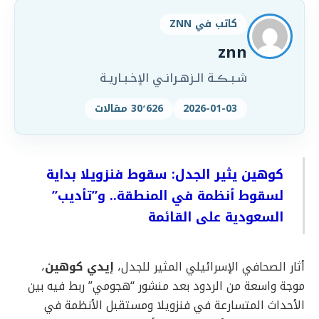
كاتب في ZNN
znn
شـبـڪـة الـزهـرانـي الإخـبـاريـة
2026-01-03
30٬626 مقالات
كوهين يثير الجدل: سقوط فنزويلا بداية
لسقوط أنظمة في المنطقة.. و”تأديب”
السعودية على القائمة
أثار الصحافي الإسرائيلي المثير للجدل،
إيدي كوهين
،
موجة واسعة من الردود بعد منشور “هجومي” ربط فيه بين
الأحداث المتسارعة في فنزويلا ومستقبل الأنظمة في