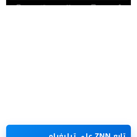
تابع ZNN على تيليغرام