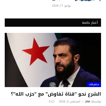
يوليو 11, 2026
أخبار خاصة
متفرقات
الشرع نحو “قناة تفاوض” مع “حزب الله”؟
بواسطة
znn
أغسطس 6, 2026
0