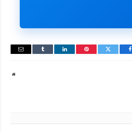
فيسبوك
تويتر
بينتيريست
لينكدإن
Tumblr
البريد
الإلكتروني
موقع
الويب