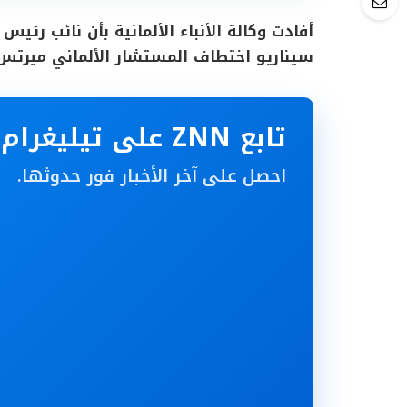
أفادت وكالة الأنباء الألمانية بأن نائب ر
سيناريو اختطاف المستشار الألماني ميرتس 
تابع ZNN على تيليغرام
احصل على آخر الأخبار فور حدوثها.