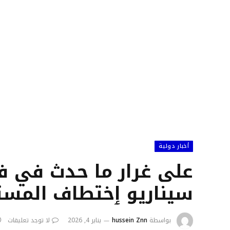
أخبار دولية
على غرار ما حدث في فن
سيناريو ٳختطاف المستش
بواسطة
hussein Znn
يناير 4, 2026
لا توجد تعليقات