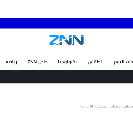
حف اليوم
الطقس
تكنولوجيا
خاص ZNN
رياضة
إطل
يناريو ٳختطاف المستشار الألماني!