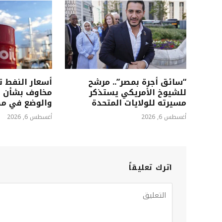
“سائق أجرة بمصر”.. مرشح
أسعار النفط 
للشيوخ الأمريكي يستذكر
مخاوف بشأن إ
مسيرته للولايات المتحدة
والوضع في م
أغسطس 6, 2026
أغسطس 6, 2026
اترك تعليقاً