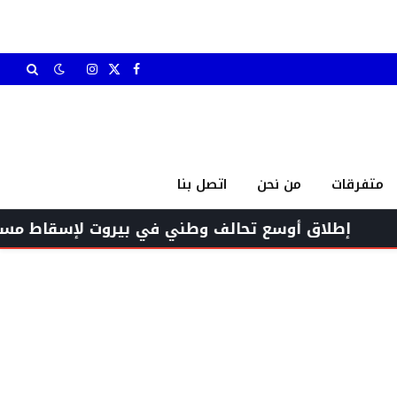
X
فيسبوك
الانستغرام
(Twitter)
متفرقات
من نحن
اتصل بنا
اق أوسع تحالف وطني في بيروت لإسقاط مسارات التطب