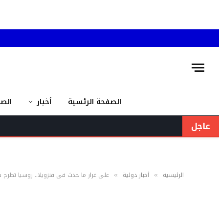
الصفحة الرئسية
أخبار
الص
عاجل
الرئيسية
أخبار دولية
على غرار ما حدث في فنزويلا.. روسيا تطرح س
»
»