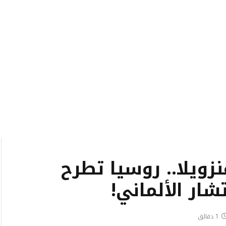
زويلا.. روسيا تطرح
ار الألماني!
1 دقائق