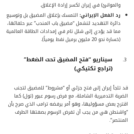
والموانئ) في إيران لكسر إرادة الإغلاق.
رد الفعل الإيراني
:
التمسك بإغلاق المضيق بل وتوسيع
دائرة التهديد لتشمل “مضيق باب المندب” عبر حلفائها،
مما قد يؤدي إلى شلل تام في إمدادات الطاقة العالمية
(خسارة نحو 20 مليون برميل نفط يومياً).
سيناريو “فتح المضيق تحت الضغط”
(تراجع تكتيكي)
قد تلجأ إيران إلى فتح جزئي أو “مشروط” للمضيق لتجنب
الضربة التدميرية الشاملة، مع فرض رسوم عبور (تول) كما
اقترح بعض مسؤوليها، وهو أمر يرفضه ترامب الذي صرح بأن
“واشنطن هي من يجب أن تفرض الرسوم بصفتها الطرف
المنتصر”.