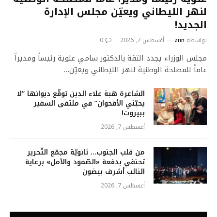
لنهر الليطاني ويعيّن مجلس الإدارة
الجديد!
بواسطة
znn
أغسطس 7, 2026
0
مجلس الوزراء يجدد الثقة بالدكتور سامي علوية رئيساً ومديراً
عاماً للمصلحة الوطنية لنهر الليطاني ويعيّن…
الشاعرة هبة علاء الدين توقّع ديوانها “لا
يحبّني الأقحوان” في ملتقى السفير
ببيروت!
أغسطس 7, 2026
من قلب الجنوب… ثانويّة مجمّع التّحرير
تحتفي بدفعة «الصّمود والأمل» برعاية
النائب أشرف بيضون
أغسطس 7, 2026