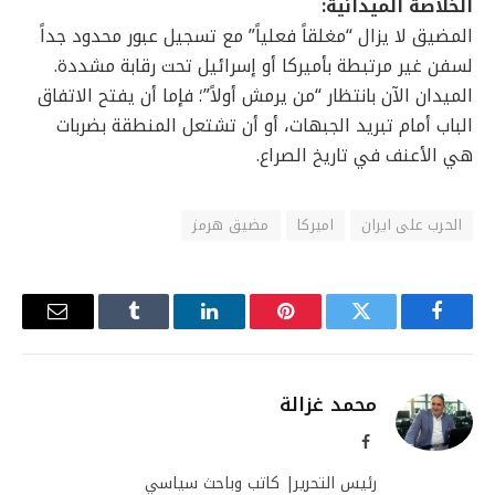
الخلاصة الميدانية
:
المضيق لا يزال “مغلقاً فعلياً” مع تسجيل عبور محدود جداً
لسفن غير مرتبطة بأميركا أو إسرائيل تحت رقابة مشددة.
الميدان الآن بانتظار “من يرمش أولاً”؛ فإما أن يفتح الاتفاق
الباب أمام تبريد الجبهات، أو أن تشتعل المنطقة بضربات
هي الأعنف في تاريخ الصراع.
الحرب على ايران
اميركا
مضيق هرمز
فيسبوك
تويتر
بينتيريست
لينكدإن
Tumblr
البريد
الإلكترو
محمد غزالة
فيسبوك
رئيس التحرير| كاتب وباحث سياسي