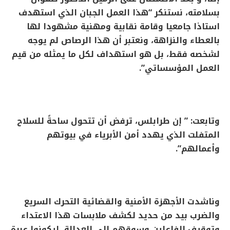
بسلامته، نستنكر “هذا العمل الجبان الذي استهدف
استاذا جامعيا وقامة نقابية ومهنية مشهودا لها
بالعطاء والنزاهة، ونعتبر أن هذا الرصاص لم يوجه
لشخصه فقط، بل هو استهداف لكل ما يمثله من قيم
العمل المؤسساتي”.
وتابعت: ” إن طرابلس، ترفض أن تتحول ساحةً للسلاح
المتفلت الذي يهدد أمن الأبرياء في بيوتهم
وأعمالهم”.
وناشدت الأجهزة الأمنية والقضائية التحرك السريع
والضرب بيد من حديد لكشف ملابسات هذا الاعتداء
وتوقيف الفاعلين وسوقهم إلى العدالة، ليكونوا عبرة