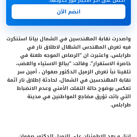
احصل على آخر الأخبار فور حدوثها.
انضم الآن
واصدرت نقابة المهندسين في الشمال بيانا استنكرت
فيه تعرض المهندس الشهال لاطلاق نار في
طرابلس، واعتبرت ان “الرصاص الموجه طعنة في
خاصرة الاستقرار”. وقالت: “ببالغ الاستياء والغضب،
تلقينا نبأ تعرض الزميل الدكتور صفوان ، أمين سر
نقابة المهندسين في الشمال، لحادثة إطلاق نار آثمة
تعكس بوضوح حالة التفلت الأمني وعدم الانضباط
التي باتت تؤرق مضاجع المواطنين في مدينة
طرابلس.
إننا، و بعد الاطمئنان على الزميل الدكتور صفوان