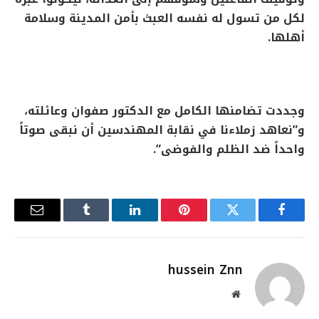
لكل من تسول له نفسه العبث بأمن المدينة وسلامة
أهلها.
وجددت تضامنها الكامل مع الدكتور صفوان وعائلته،
و”نعاهد زملاءنا في نقابة المهندسين أن نبقى صوتاً
واحداً ضد الظلم والفوضى”.
فيسبوك
تويتر
بينتيريست
لينكدإن
Tumblr
البريد
الإلكترو
hussein Znn
موقع
الويب