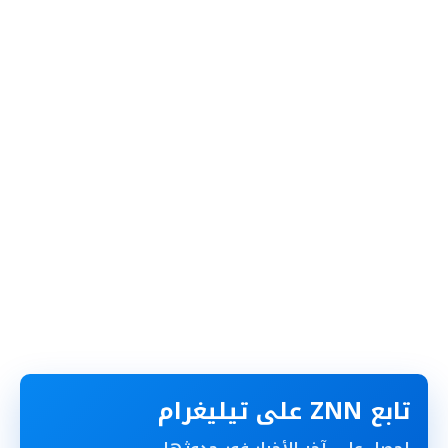
تابع ZNN على تيليغرام