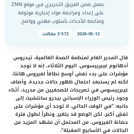
يعمل ضمن الفريق التحريري في موقع ZNN
على إعداد ومراجعة مواد إخبارية موثوقة
ومتابعة للأحداث بأسلوب مهني وواضح.
2026-05-12
5٬572 مقالات
قال المدير العام لمنظمة الصحة العالمية، تيدروس
أدهانوم غيبرييسوس، اليوم الثلاثاء، إنه لا توجد
مؤشرات على بدء تفش أوسع نطاقاً لفيروس هانتا،
لكنه لم يستبعد احتمال ظهور حالات جديدة. وأضاف
غيبرييسوس في تصريحات للصحفيين من مدريد، أثناء
وجود رئيس الوزراء الإسباني بيدرو سانتشيث إلى
جانبه: “في الوقت الحالي، لا توجد أي مؤشرات على
تفشٍ أكبر، لكن الوضع قد يتغير. ونظراً لطول فترة
حضانة الفيروس، من المحتمل أن نشهد المزيد من
الحالات في الأسابيع المقبلة”.