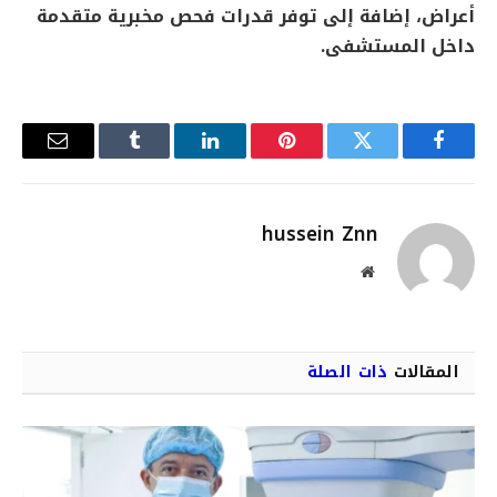
أعراض، إضافة إلى توفر قدرات فحص مخبرية متقدمة
داخل المستشفى.
فيسبوك
تويتر
بينتيريست
لينكدإن
Tumblr
البريد
الإلكترو
hussein Znn
موقع
الويب
المقالات
ذات الصلة