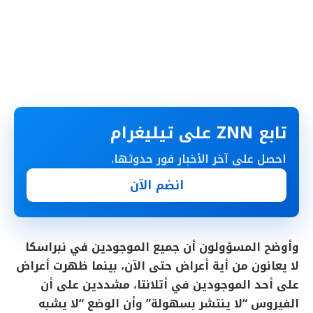
تابع ZNN على تيليغرام
احصل على آخر الأخبار فور حدوثها.
انضم الآن
وأوضح المسؤولون أن جميع الموجودين في نبراسكا
لا يعانون من أية أعراض حتى الآن، بينما ظهرت أعراض
على أحد الموجودين في أتلانتا، مشددين على أن
الفيروس “لا ينتشر بسهولة” وأن الوضع “لا يشبه