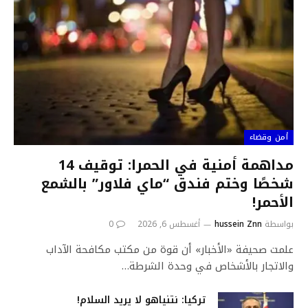
أمن وقضاء
مداهمة أمنية في الحمرا: توقيف 14
شخصًا وختم فندق “ماي فلاور” بالشمع
الأحمر!
بواسطة
hussein Znn
أغسطس 6, 2026
0
علمت صحيفة «الأخبار» أن قوة من مكتب مكافحة الآداب
والاتجار بالأشخاص في وحدة الشرطة…
تركيا: نتنياهو لا يريد السلام!