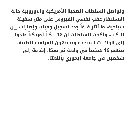
وتواصل السلطات الصحية الأمريكية والأوروبية حالة
الاستنفار عقب تفشي الفيروس على متن سفينة
سياحية، ما أثار قلقاً بعد تسجيل وفيات وإصابات بين
الركاب. وأكدت السلطات أن 18 راكباً أمريكياً عادوا
إلى الولايات المتحدة ويخضعون للمراقبة الطبية،
بينهم 16 شخصاً في ولاية نبراسكا، إضافة إلى
شخصين في جامعة إيموري بأتلانتا.