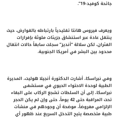
جائحة كوفيد-19”.
ويعرف فيروس هانتا تقليدياً بارتباطه بالقوارض، حيث
ينتقل عادة عبر استنشاق جزيئات ملوثة بإفرازات
الفئران، لكن سلالة “أنديز” سجلت سابقاً حالات انتقال
محدود بين البشر في أمريكا الجنوبية.
وفي نبراسكا، أشارت الدكتورة أنجيلا هوليت، المديرة
الطبية لوحدة الاحتواء الحيوي في مستشفى
نبراسكا، إلى أن السلطات تشجع الركاب على البقاء
تحت المراقبة حتى 42 يوماً، حتى وإن لم يكن الحجر
الإلزامي مفروضاً، موضحة أن وجودهم في منشآت
طبية متخصصة يتيح التدخل السريع عند ظهور أي