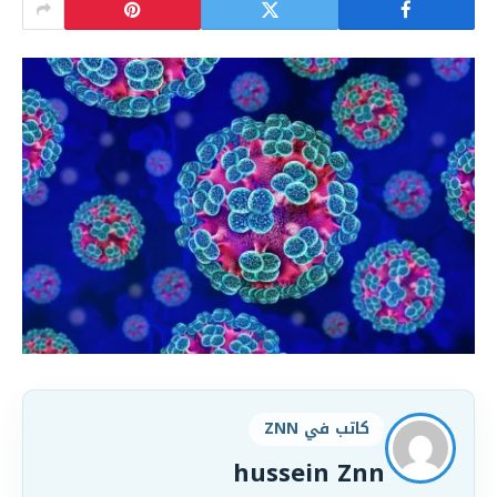
كاتب في ZNN
hussein Znn