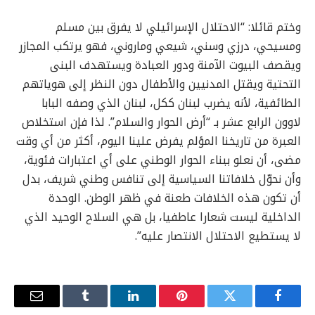
وختم قائلا: “الاحتلال الإسرائيلي لا يفرق بين مسلم
ومسيحي، درزي وسني، شيعي وماروني، فهو يرتكب المجازر
ويقصف البيوت الآمنة ودور العبادة ويستهدف البنى
التحتية ويقتل المدنيين والأطفال دون النظر إلى هوياتهم
الطائفية، لأنه يضرب لبنان ككل، لبنان الذي وصفه البابا
لاوون الرابع عشر بـ “أرض الحوار والسلام”. لذا فإن استخلاص
العبرة من تاريخنا المؤلم يفرض علينا اليوم، أكثر من أي وقت
مضى، أن نعلو ببناء الحوار الوطني على أي اعتبارات فئوية،
وأن نحوّل خلافاتنا السياسية إلى تنافس وطني شريف، بدل
أن تكون هذه الخلافات طعنة في ظهر الوطن. الوحدة
الداخلية ليست شعارا عاطفيا، بل هي السلاح الوحيد الذي
لا يستطيع الاحتلال الانتصار عليه”.
فيسبوك
تويتر
بينتيريست
لينكدإن
Tumblr
البريد