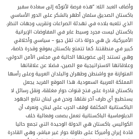
وأضاف العبد الله: “هذه فرصة لأتوجّه إلى سعادة سفير
باكستان الصديق سلمان أطهر بالشكر على الدور الأساسي
الذي تلعبه بلاده في تهدئة الصراعات وتقريب وجهات النظر.
باكستان ليست مجرد وسيط عابر في المفاوضات الإيرانية
الأميركية، بل هي دولة ذات ثقل جيو – سياسي وأخلاقي
كبير في منطقتنا. كما تتمتع باكستان بموقع وقدرة خاصة،
وهي تستند إلى عضويتها الحالية في مجلس الأمن الدولي،
وعلاقاتها الاستراتيجية مع الصين، فضلا عن علاقاتها
المتوازنة مع واشنطن وطهران والبلدان العربية وعلى رأسها
المملكة العربية السعودية. هذا الموقع الفريد يجعل
باكستان قادرة على فتح قنوات حوار مغلقة، ونقل رسائل لا
يستطيع أي طرف آخر نقلها. ونحن في لبنان نتابع الجهود
الباكستانية المكثفة لوقف الحرب على لبنان، ونعرف أن
الدبلوماسية الباكستانية تعمل بصمت وفعالية خلف
الكواليس. باكستان هي الدولة الوحيدة التي تجمع حاليا
قادة إيران وأميركا على طاولة حوار غير مباشر، وهي القادرة