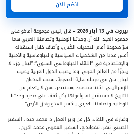
انضم الآن
بيروت في 13 أيار 2026 –
قال رئيس مجموعة أماكو علي
محمود العبد الله أن وحدتنا الوطنية وتضامننا العربي هما
سرّ صمودنا أمام التحديات الكُبرى، وأضاف خلال استقباله
أمس عددا من الشخصيات السياسية والدبلوماسية والأمنية
والإقتصادية في “اللقاء الدبلوماسي السنوي”: “لبنان جزء لا
يتجزّأ من العالم العربي، وما يصيب الدول العربية يصيب
لبنان. نحن في مرحلة بغاية الصعوبة، بسبب العدوان
الإسرائيلي، لكننا سنصمد وسننتصر، ومن لا يتعلم من
التاريخ لا مستقبل له. وأقولها بكل ثقة، على صخرة وحدتنا
الوطنية وتضامننا العربي ينكسر العدو ونحرّر الأرض”.
وشارك في اللقاء، كل من وزير العمل د. محمد حيدر، السفير
الصيني تشن تشواندنغ، السفير المغربي محمد اكرين،