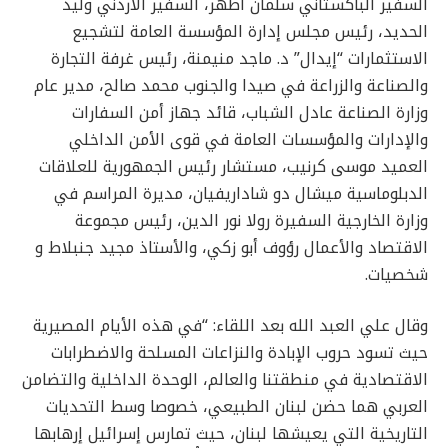
السفير الباكستاني سلمان أطهر، السفير الأردني وليد
الحديد، رئيس مجلس إدارة المؤسسة العامة لتشجيع
الاستثمارات “إيدال” د. ماجد منيمنة، رئيس غرفة التجارة
والصناعة والزراعة في صيدا والجنوب محمد صالح، مدير عام
وزارة الصناعة عادل الشباب، قائد جهاز أمن السفارات
والإدارات والمؤسسات العامة في قوى الأمن الداخلي
العميد موسى كرنيب، مستشار رئيس الجمهورية للعلاقات
الدبلوماسية ميشال دو شاداريفيان، مديرة المراسم في
وزارة الخارجية السفيرة رولا نور الدين، رئيس مجموعة
الاقتصاد والأعمال رؤوف أبو زكي، والأستاذ مجيد جنبلاط و
شخصيات.
وقال علي العبد الله بعد اللقاء: “في هذه الأيام المصيرية
حيث تسود حروب الإبادة والنزاعات المسلحة والاضطرابات
الاقتصادية في منطقتنا والعالم، الوحدة الداخلية والتضامن
العربي هما حضن لبنان الطبيعي، خصوصا وسط التحديات
التاريخية التي يعيشها لبنان، حيث تمارس إسرائيل إرهابها