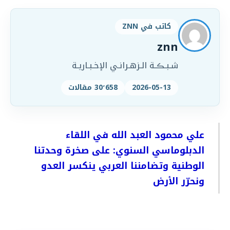
كاتب في ZNN
znn
شـبـڪـة الـزهـرانـي الإخـبـاريـة
2026-05-13
30٬658 مقالات
علي محمود العبد الله في اللقاء
الدبلوماسي السنوي:
على صخرة وحدتنا
الوطنية وتضامننا العربي ينكسر العدو
ونحرّر الأرض