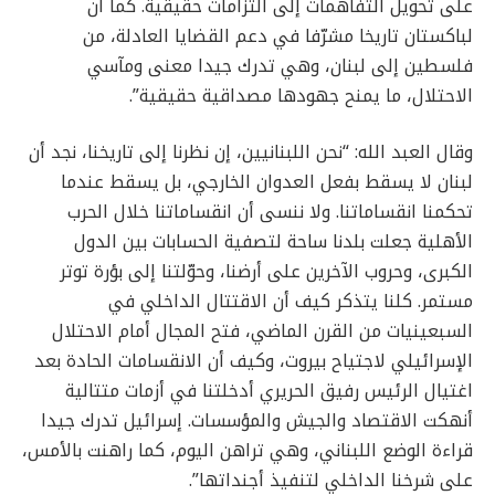
على تحويل التفاهمات إلى التزامات حقيقية. كما أن
لباكستان تاريخا مشرّفا في دعم القضايا العادلة، من
فلسطين إلى لبنان، وهي تدرك جيدا معنى ومآسي
الاحتلال، ما يمنح جهودها مصداقية حقيقية”.
وقال العبد الله: “نحن اللبنانيين، إن نظرنا إلى تاريخنا، نجد أن
لبنان لا يسقط بفعل العدوان الخارجي، بل يسقط عندما
تحكمنا انقساماتنا. ولا ننسى أن انقساماتنا خلال الحرب
الأهلية جعلت بلدنا ساحة لتصفية الحسابات بين الدول
الكبرى، وحروب الآخرين على أرضنا، وحوّلتنا إلى بؤرة توتر
مستمر. كلنا يتذكر كيف أن الاقتتال الداخلي في
السبعينيات من القرن الماضي، فتح المجال أمام الاحتلال
الإسرائيلي لاجتياح بيروت، وكيف أن الانقسامات الحادة بعد
اغتيال الرئيس رفيق الحريري أدخلتنا في أزمات متتالية
أنهكت الاقتصاد والجيش والمؤسسات. إسرائيل تدرك جيدا
قراءة الوضع اللبناني، وهي تراهن اليوم، كما راهنت بالأمس،
على شرخنا الداخلي لتنفيذ أجنداتها”.