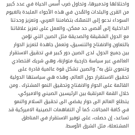
واحتلالها وتدميرها، وتحاول ضرب أُسس الحياة في عدد كبير
من القرى والبلدات والمُدن. في هذه الأجواء الملبدة بالغيوم
السوداء ندعو إلى التمسّك بتضامننا العربي، وتعزيز وحدتنا
الداخلية إلى أقصى حد ممكن، والعمل على تعزيز علاقاتنا
مع الدول الشقيقة والصديقة مثل الصين التي تؤمن
بالتعاون والانفتاح والتنسيق، وتعمل جاهدة لتعزيز الحوار
بين جميع الدول. لدى الصين دور كبير في تحقيق الاستقرار
العالمي عبر سياسة خارجية متوازنة، وهي شريك اقتصادي
وتنموي نثق به”. والصين تشكل قوة عالمية قادرة على
تحقيق الاستقرار حول العالم، وهذه هي سياستها الدولية
القائمة على الحوار والانفتاح وتحقيق النمو المشترك . ومن
خلال القمة المرتقبة بين الرئيسين الصيني والاميركي،
يتطلع العالم الى حوار يفضي الى تحقيق السلام والنمو
في كافة المجالات. كما أن التفاهمات الصينية الاميركية قد
تساعد، إن حصلت، على توفير الاستقرار في المناطق
المشتعلة، مثل الشرق الأوسط.