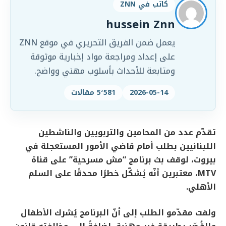
كاتب في ZNN
hussein Znn
يعمل ضمن الفريق التحريري في موقع ZNN
على إعداد ومراجعة مواد إخبارية موثوقة
ومتابعة للأحداث بأسلوب مهني وواضح.
2026-05-14
5٬581 مقالات
تقدّم عدد من المحامين والتربويين والناشطين
اللبنانيين بطلب أمام قاضي الأمور المستعجلة في
بيروت، لوقف بث برنامج “مش مسرحية” على قناة
MTV، معتبرين أنّه يُشكّل خطرًا محدقًا على السلم
الأهلي.
ولفت مقدّمو الطلب إلى أنّ البرنامج يُشرك الأطفال