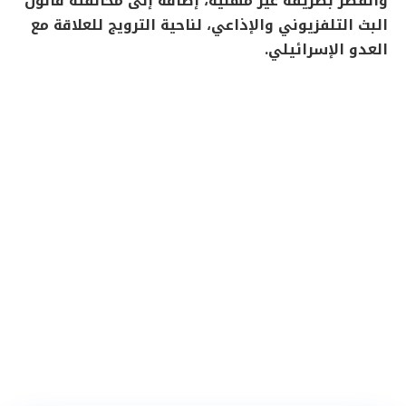
والقُصّر بطريقة غير مهنية، إضافةً إلى مخالفته قانون
البث التلفزيوني والإذاعي، لناحية الترويج للعلاقة مع
العدو الإسرائيلي.