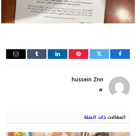
فيسبوك
تويتر
بينتيريست
لينكدإن
Tumblr
البريد
الإلكترو
hussein Znn
موقع
الويب
المقالات
ذات الصلة