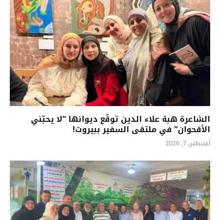
الشاعرة هبة علاء الدين توقّع ديوانها “لا يحبّني
الأقحوان” في ملتقى السفير ببيروت!
أغسطس 7, 2026