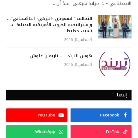
الاصطناعي – د. ميلاد سبعلي منذ أن…
التحالف “السعودي -التركي- الباكستاني”…
وإستراتيجية الحروب الأمريكية البديلة!- د.
نسيب حطيط
أغسطس 8, 2026
هوس الترند… – ناريمان علوش
أغسطس 8, 2026
إتبعنا
YouTube
Facebook
WhatsApp
TikTok