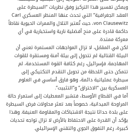
ويمكن تفسير هذا التركيز وفق نظريات “السيطرة على
العقد الجغرافية” التي تحدث عنها المنظر العسكري Carl
von Clausewitz، حيث تُعتبر التلال والممرات الحيوية نقاطاً
حاكمة قادرة على منح أفضلية نارية واستخبارية في أي
معركة ممتدة.
لكن في المقابل، لا تزال المواجهات المستمرة تعني أن
البيئة القتالية لم تتحول إلى بيئة آمنة ومستقرة للقوات
المهاجمة. فإسرائيل، رغم كثافة القوة المستخدمة، لم
تتمكن حتى اللحظة من تحويل التقدم التكتيكي إلى
سيطرة عملياتية دائمة، وهو فارق أساسي في العلوم
العسكرية بين “الاختراق” و”التثبيت”.
أما في القطاع الأوسط، فتشير المعطيات إلى استمرار حالة
المراوحة الميدانية، خصوصاً بعد تعثر محاولات فرض السيطرة
على بلدة حداثا نتيجة الاشتباكات والمقاومة العنيفة. وهذا
يؤكد أن القدرة على الاحتفاظ بالأرض لا تزال تواجه تحديات
كبيرة، رغم التفوق الجوي والتقني الإسرائيلي.