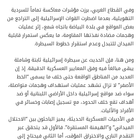
وفي القطاع الغربي، برزت مؤشرات معاكسة تماماً للسردية
التهويلية، بعدما اضطرت القوات الإسرائيلية إلى التراجع من
بعض المواقع في بلدة البياضة باتجاه شمع، إثر عمليات
وهجمات مضادة نفذتها المقاومة، ما يعكس استمرار قابلية
الميدان للتبدل وعدم استقرار خطوط السيطرة.
ومن هنا، فإن الحديث عن سيطرة إسرائيلية ثابتة وشاملة
يبقى مبالغاً فيه وفق المعايير العسكرية الدقيقة. إذ إن
العديد من المناطق الواقعة حتى خلف ما يسمى “الخط
الأصفر” لا تزال تشهد عمليات استهداف وهجمات متواصلة،
سواء ضد مواقع إسرائيلية داخل الأراضي اللبنانية أو ضد
أهداف تقع خلف الحدود، مع تسجيل إصابات وخسائر في
الأفراد والآليات.
في الأدبيات العسكرية الحديثة، يميز الباحثون بين “الاحتلال
الميداني” و”الهيمنة المستقرة”. فالأول قد يتحقق عبر
التقدم الناري والاختراق المؤقت، أما الثاني فيحتاج إلى