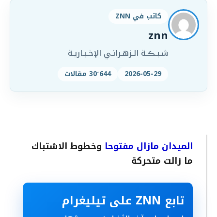
كاتب في ZNN
znn
شـبـڪـة الـزهـرانـي الإخـبـاريـة
2026-05-29
30٬644 مقالات
الميدان مازال مفتوحا
وخطوط الاشتباك
ما زالت متحركة
تابع ZNN على تيليغرام