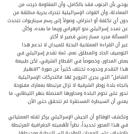
يوحي بأن الجنوب فقد بالكامل، وأن المقاومة خرجت من
المعادلة، وأن القوات الإسرائيلية تتحرك بحرية مطلقة من
دون أي تكلفة أو اعتراض، وصولاً إلى رسم سيناريوات تتحدث
عن تمدد إسرائيلي نحو الزهراني وربما ما بعده، وكأن
المسألة مجرد مسار زمني قصير لا أكثر.
غير أن القراءة العملانية البحتة للميدان لا تدعم هذا
التوصيف الحاد والمطلق. نعم، ثمة تقدم إسرائيلي في
بعض المحاور، وخصوصاً في القطاع الشرقي، لكن طبيعة
هذا التقدم وحدوده تختلف كثيراً عن صورة “الانهيار
الشامل” التي يجري الترويج لها. فالتحركات الإسرائيلية
باتجاه بلدة زوطر الشرقية لا تزال مرتبطة بمعارك مفتوحة
تدور على تخوم البلدة ومحاورها المتصلة بنهر الليطاني، ما
يعني أن السيطرة المستقرة لم تتحقق حتى الآن.
وتكشف الوقائع أن الجيش الإسرائيلي يركز ثقله العملياتي
في هذا المحور تحديداً، نظراً لأهميته الجغرافية المرتبطة
بالإشراف على الممرات المؤدية إلى النبطية ومحيطها.