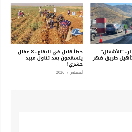
ر.. “الأشغال”
خطأ قاتل في البقاع.. 8 عمّال
تأهيل طريق ضهر
يتسمّمون بعد تناول مبيد
حشري!
أغسطس 7, 2026