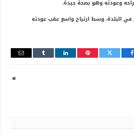
راحه وعودته وهو بصحة جيدة.
ام في البلدة، وسط ارتياح واسع عقب عودته
فيسبوك
تويتر
بينتيريست
لينكدإن
Tumblr
البريد
الإلكتروني
موقع
الويب