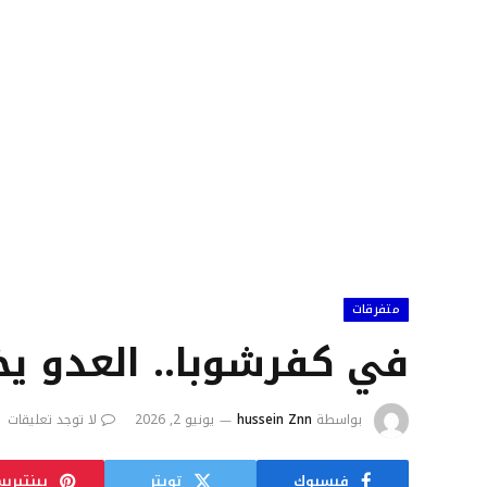
متفرقات
في كفرشوبا.. العدو 
بواسطة
hussein Znn
يونيو 2, 2026
لا توجد تعليقات
فيسبوك
تويتر
بينتيري