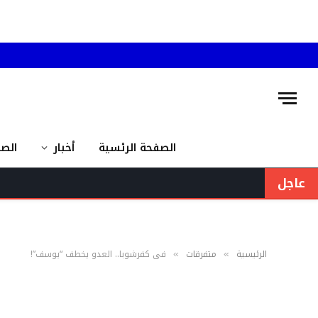
الصفحة الرئسية
أخبار
الص
عاجل
الرئيسية
متفرقات
في كفرشوبا.. العدو يخطف “يوسف”!
»
»