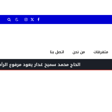
X
فيسبوك
الانستغرام
(Twitter)
متفرقات
من نحن
اتصل بنا
الحاج محمد سميح غدار يعود مرفوع الرأس بين أه