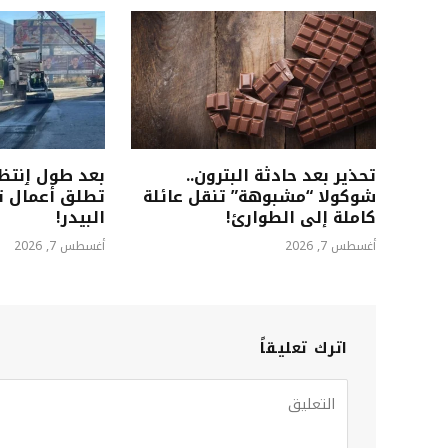
تحذير بعد حادثة البترون..
بعد طول ٳنتظا
شوكولا “مشبوهة” تنقل عائلة
تطلق أعمال 
كاملة إلى الطوارئ!
البيدر!
أغسطس 7, 2026
أغسطس 7, 2026
اترك تعليقاً