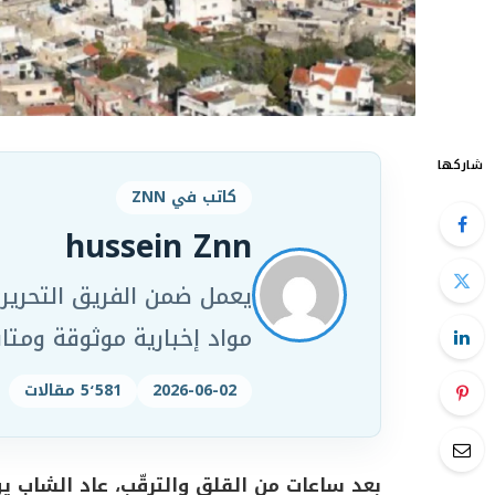
شاركها
كاتب في ZNN
hussein Znn
مواد إخبارية موثوقة ومت
2026-06-02
5٬581 مقالات
بعد ساعات من القلق والترقّب، عاد الشاب ي