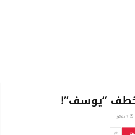
يخطف “يوسف”!
1 دقائق
ست