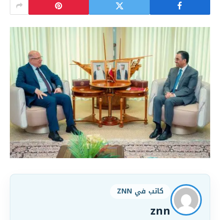
كاتب في ZNN
znn