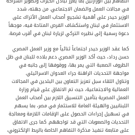
التفاهم بين الوزارتين بما يعزز تبادل الخبرات وتطوير الشراكة
في مجالات العمل والضمان الاجتماعي. من جهته، شدد
الوزير حيدر على أهمية تشجيع أصحاب العمل الأتراك على
الاستثمار في لبنان واستكشاف الفرص المتاحة فيه، موجهاً
دعوة رسمية إلى نظيره التركي لزيارة لبنان في أقرب فرصة.
كما عقد الوزير حيدر اجتماعاً ثنائياً مع وزير العمل المصري
حسن رداد، حيث أكد الوزير المصري دعم بلاده للبنان في ظل
الظروف الصعبة التي يمر بها، ووقوفها إلى جانبه في
مواجهة التحديات الراهنة جراء العدوان الاسرائيلي.
وتناول اللقاء سبل تعزيز التعاون بين البلدين في المجالات
العمالية والاجتماعية، حيث تم الاتفاق على قيام وزارة
العمل المصرية بتأمين التنسيق اللازم بين أصحاب العمل
اللبنانيين والهيئة العامة للاستثمار في مصر، بما يسهم
في تسهيل إجراءات الحصول على الإقامات اللازمة ومعالجة
التحديات والصعوبات التي قد تواجههم. كما جرى الاتفاق
على متابعة تنفيذ مذكرة التفاهم الخاصة بالربط الإلكتروني،