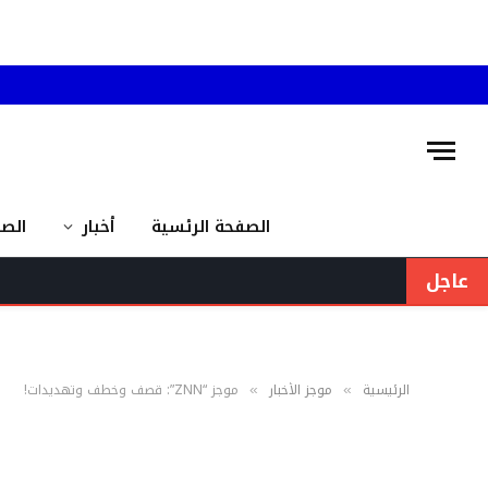
الصفحة الرئسية
أخبار
الص
عاجل
الرئيسية
موجز الأخبار
موجز “ZNN”: قصف وخطف وتهديدات!
»
»