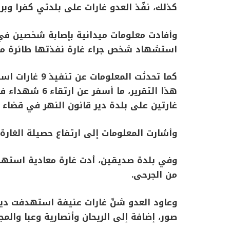
كذلك، نفّذ العدو غارات على بلدتي كفرا وب
وأفادت معلومات ميدانية بإصابة شخصين في 
استشهاد شخص جراء غارة نفذتها طائرة مسي
كما تحدثت المع
هذا التقرير، ما 
غارتين على بلدة دير قانون النهر في قضاء 
وأشارت المعلومات إلى ارتفاع حصيلة الغارة
وفي بلدة صديقين، أدت غارة معادية استه
من الجرحى.
وعاود العدو شنّ غارات عنيفة استهدفت دير
صور، إضافة إلى الريحان وأنصارية وعبا والم