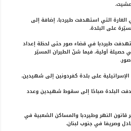
رعشيت.
الغارة التي استهدفت طيردبا، إضافة إلى
ّرة على البلدة.
لومات عن تنفيذ 9 غارات استهدفت طيردبا في قضاء صور حتى لحظة إعداد
أسفر عن ارتقاء 6 شهداء في حصيلة أولية، فيما شنّ الطيران المسيّر
صور.
 الإسرائيلية على بلدة كفردونين إلى شهيدين.
دفت البلدة صباحًا إلى سقوط شهيدين وعدد
 قانون النهر وطيردبا والمساكن الشعبية في
جادل وصريفا في جنوب لبنان.