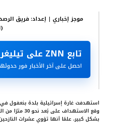
موجز إخباري | إعداد: فريق الرصد
(ZNN)
تابع ZNN على تيليغرام
احصل على آخر الأخبار فور حدوثها
استهدفت غارة إسرائيلية بلدة بنعفول في ق
وقع الاستهداف عل
بشكل كبير، علمًا أنها تؤوي عشرات النازحي