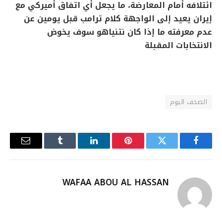
ائتلافه أمام المعارضة، ما يجعل أي اتفاق أميركي مع
إيران يعيد إلى الواجهة كلام ترامب قبل يومين عن
عدم معرفته ما إذا كان نتنياهو سوف يخوض
الانتخابات المقبلة
الصحف اليوم
فيسبوك
تويتر
بينتيريست
لينكدإن
Tumblr
البريد
الإلكترو
WAFAA ABOU AL HASSAN