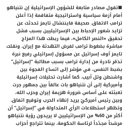
■
تقول مصادر متابعة للشؤون الإسرائيلية إن نتنياهو
أمام أزمة سياسية واستراتيجية متفاقمة إذا أعلن
ترامب الاتفاق. صحيفة فايننشال تايمز تحدثت عن
تزايد شعور الإحباط بين الإسرائيليين بسبب فشل
تحقيق «النصر الكامل»، فيما ربطت هذا المزاج
مباشرة بضغوط ترامب لفرض التهدئة مع إيران. ونقلت
تايمز أوف إسرائيل عن مسؤول إسرائيلي رفيع نبرة
تذمّر نادرة من إدارة ترامب بسبب مطالبة “إسرائيل”
بضبط النفس، في مؤشر إلى اتساع الفجوة بين
واشنطن وتل أبيب. كما أشارت تحليلات إسرائيلية
وأميركية إلى أن نتنياهو بات عالقاً بين جمهور جرت
تعبئته على أساس ضرورة هزيمة إيران وحزب الله،
وبين رئيس أميركيّ يريد إنهاء الحرب وتوقيع اتفاق.
وتظهر استطلاعات الرأي المتداولة في “إسرائيل” أن
أكثر من 60% من الإسرائيليين لا يريدون رؤية نتنياهو
مرشحاً مجدّداً لرئاسة الحكومة، بينما تتراجع أحزاب