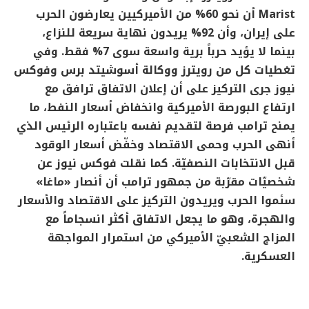
Marist
أن نحو 60% من الأميركيين يعارضون الحرب
على إيران، وأن 92% يريدون نهاية سريعة للنزاع،
بينما لا يؤيد حرباً برية واسعة سوى 7% فقط. وفي
تغطيات كل من رويترز ووكالة أسوشيتد برس وفوكس
نيوز جرى التركيز على أن إعلان الاتفاق ترافق مع
ارتفاع البورصة الأميركية وانخفاض أسعار النفط، ما
يمنح ترامب فرصة لتقديم نفسه باعتباره الرئيس الذي
أنهى الحرب وحمى الاقتصاد وخفّض أسعار الوقود
قبل الانتخابات النصفيّة. كما نقلت فوكس نيوز عن
شخصيّات مقرّبة من جمهور ترامب أن أنصار «ماغا»
سئموا الحرب ويريدون التركيز على الاقتصاد والأسعار
والهجرة، وهو ما يجعل الاتفاق أكثر انسجاماً مع
المزاج الشعبيّ الأميركي من استمرار المواجهة
العسكرية
.