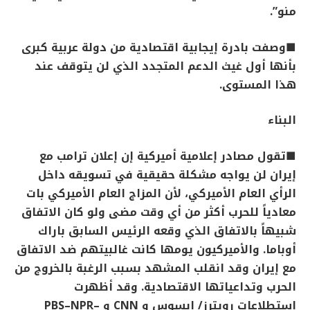
منو
”.
■
وصفت بادرة إيجابية اقتصادية من دولة عربية كبرى
بأنها أول غيث الدعم المتجدد الذي لن يتوقف عند
هذا المستوى
.
البناء
■
تقول مصادر إعلامية أميركية إن إعلان ترامب مع
إيران لن يواجه مشكلة حقيقية في تسويقه داخل
الرأي العام الأميركي، لأن المزاج العام الأميركي بات
معادياً للحرب أكثر من أي وقت مضى ولو كان الاتفاق
شبيهاً بالاتفاق الذي وقعه الرئيس السابق باراك
أوباما. والأميركيون يومها كانت غالبيتهم ضد الاتفاق
مع إيران وقد انقلب المشهد بسبب الرغبة بالخروج من
الحرب وتداعياتها الاقتصادية. وقد أظهرت
استطلاعات رويترز/ إبسوس و
CNN
و
PBS–NPR–