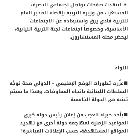
انتقدت صفحات تواصل اجتماعي التصرف
المستغرب من وزيرة التربية بإقصاء المدير العام
للتربية فادي يرق واستبعاده عن الاجتماعات
الأساسية، وخصوصاً اجتماعات لجنة التربية النيابية،
ليحضر محله المستشارون
.
اللواء
■
عزَّزت تطورات الوضع الإقليمي – الدولي صحة توجُّه
السلطات اللبنانية باتجاه المفاوضات، وهذا ما سيتم
تبنيه في الجولة الخامسة
■
يأخذ خبراء العجب من إعلان رئيس دولة كبرى
المواعيد الزمنية لمهاجمة دولة أخرى مع تهديد
المواقع المستهدفة، حسب الإعلانات المباشرة
!