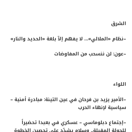
الشرق
–
نظام «الملالي»… لا يفهم إلاّ بلغة «الحديد والنار
»
–
عون: لن ننسحب من المفاوضات
اللواء
–
الأمير يزيد بن فرحان في عين التينة: مبادرة أمنية –
سياسية لإنهاء الحرب
–
إجتماع دبلوماسي – عسكري في بعبدا تحضيراً
للجولة المقبلة.. وسلام يشدِّد على تحصين الخطوة