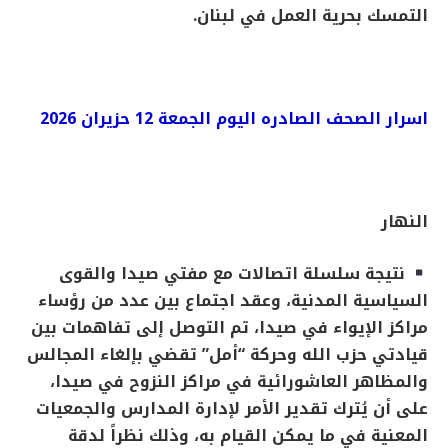
التمسك بحرية العمل في لبنان
.
اسرار الصحف الصادره اليوم الجمعة 12 حزيران 2026
النهار
نتيجة سلسلة اتصالات مع مفتي صيدا والقوى
السياسية المدنية، وعقد اجتماع بين عدد من رؤساء
مراكز الإيواء في صيدا، تم التوصل إلى تفاهمات بين
قيادتي حزب الله وحركة “أمل” تقضي بإلغاء المجالس
والمظاهر العاشورائية في مراكز النزوح في صيدا،
على أن يُترك تقدير الأمر لإدارة المدارس والجمعيات
المعنية في ما يمكن القيام به، وذلك نظراً لدقة