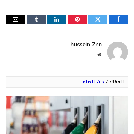
فيسبوك
تويتر
بينتيريست
لينكدإن
Tumblr
البريد
الإلكترو
hussein Znn
موقع
الويب
المقالات
ذات الصلة