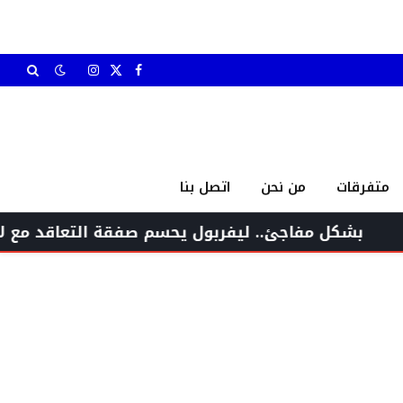
X
فيسبوك
الانستغرام
(Twitter)
متفرقات
من نحن
اتصل بنا
مفاجئ.. ليفربول يحسم صفقة التعاقد مع لاعب برشلون