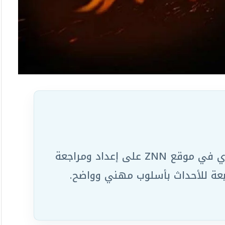
يعمل ضمن الفريق التحريري في موقع ZNN على إعداد ومراجعة
ابعة للأحداث بأسلوب مهني وواضح.