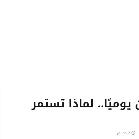
وميًا.. لماذا تستمر
2 دقائق