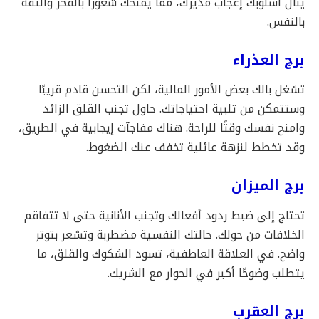
ينال أسلوبك إعجاب مديرك، مما يمنحك شعورًا بالفخر والثقة
بالنفس.
برج العذراء
تشغل بالك بعض الأمور المالية، لكن التحسن قادم قريبًا
وستتمكن من تلبية احتياجاتك. حاول تجنب القلق الزائد
وامنح نفسك وقتًا للراحة. هناك مفاجآت إيجابية في الطريق،
وقد تخطط لنزهة عائلية تخفف عنك الضغوط.
برج الميزان
تحتاج إلى ضبط ردود أفعالك وتجنب الأنانية حتى لا تتفاقم
الخلافات من حولك. حالتك النفسية مضطربة وتشعر بتوتر
واضح. في العلاقة العاطفية، تسود الشكوك والقلق، ما
يتطلب وضوحًا أكبر في الحوار مع الشريك.
برج العقرب