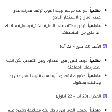
مهنياً
: مع بدء موسم برجك اليوم، ترتفع قدرتك على
جذب المال والاستثمار الناجح.
عاطفياً
: تركيز مكثف على الرعاية الذاتية وحماية سلامك
الداخلي من المنغصات.
الأسد (23 تموز – 22 آب)
مهنياً
: فرصة للبروز في الصدارة ونيل التقدير، لكن انتبه
لمصاريفك المفاجئة.
عاطفياً
: حضورك لافت جداً وتكسب قلوب المحيطين بك
وعائلتك بسهولة.
العذراء (23 آب – 22 أيلول)
مهنياً
: يمنحك القمر في برجك ثقة مضاعفة وقدرة على