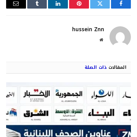
فيسبوك
تويتر
بينتيريست
لينكدإن
Tumblr
البريد
الإلكترو
hussein Znn
موقع
الويب
المقالات
ذات الصلة