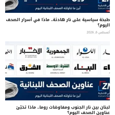
طبخة سياسية على نار هادئة.. ماذا في ٲسرار الصحف
اليوم؟
أغسطس 6, 2026
لبنان بين نار الجنوب ومفاوضات روما.. ماذا تخبّئ
عناوين الصحف اليوم؟