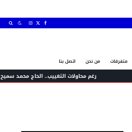
X
فيسبوك
الانستغرام
(Twitter)
متفرقات
من نحن
اتصل بنا
رغم محاولات التغييب.. الحاج محمد سميح غدار يعود