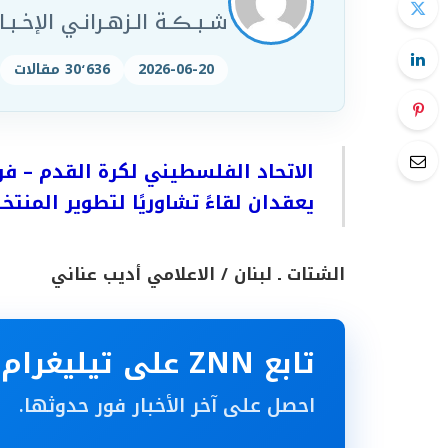
شـبـڪـة الـزهـرانـي الإخـبـار
2026-06-20
30٬636 مقالات
الاتحاد الفلسطيني لكرة القدم – فر
يعقدان لقاءً تشاوريًا لتطوير المنتخ
الشتات ـ لبنان / الاعلامي أديب عناني
تابع ZNN على تيليغرام
احصل على آخر الأخبار فور حدوثها.