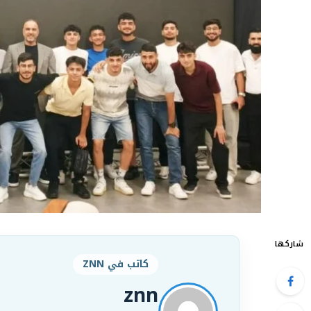
شاركها
كاتب في ZNN
znn