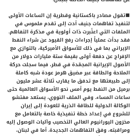
■تقول مصادر باكستانية وقطرية إن الساعات الأولى
لتنفيذ تفاهمات جنيف أدت إلى تقدم ملموس في
الملفات التي اعتُبرت ذات أولوية في مذكرة التفاهم.
فقد بدأت عملياً إجراءات رفع القيود عن شراء النفط
الإيراني بما في ذلك للأسواق الأميركية، بالتوازي مع
الإفراج عن دفعة أولى بقيمة ستة مليارات دولار من
الأصول الإيرانية المجمّدة في قطر، فيما سجلت حركة
الملاحة والطاقة عبر مضيق هرمز عودة شبه كاملة
إلى طبيعتها مع تدفق ما يقارب ثلاثة عشر مليون
برميل من النفط يوم أمس نحو الأسواق العالمية حتى
ساعات المساء. وفي الملف النووي، يستعد مفتشو
الوكالة الدولية للطاقة الذرية للعودة إلى إيران
للشروع في إعداد خطة تنفيذية خاصة بالتعامل مع
مخزون اليورانيوم العالي التخصيب وآليات الوصول إليه
ومراقبته، وفق التفاهمات الجديدة. أما في لبنان،