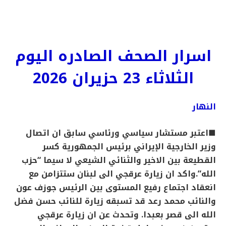
اسرار الصحف الصادره اليوم
الثلاثاء 23 حزيران 2026
النهار
■اعتبر مستشار سياسي ورئاسي سابق ان اتصال
وزير الخارجية الإيراني برئيس الجمهورية كسر
القطيعة بين الاخير والثنائي الشيعي لا سيما “حزب
الله”.واكد ان زيارة عرقجي الى لبنان ستتزامن مع
انعقاد اجتماع رفيع المستوى بين الرئيس جوزف عون
والنائب محمد رعد قد تسبقه زيارة للنائب حسن فضل
الله الى قصر بعبدا. وتحدث عن ان زيارة عرقجي