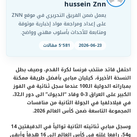
hussein Znn
يعمل ضمن الفريق التحريري في موقع ZNN
على إعداد ومراجعة مواد إخبارية موثوقة
ومتابعة للأحداث بأسلوب مهني وواضح.
2026-06-23
5٬581 مقالات
احتفل قائد منتخب فرنسا لكرة القدم، وصيف بطل
النسخة الأخيرة، كيليان مبابي بأفضل طريقة ممكنة
بمباراته الدولية الـ100 عندما سجل ثنائية في الفوز
الكبير على العراق 3-0 وقاد “الديوك” الى دور الـ32،
في فيلادلفيا في الجولة الثانية من منافسات
المجموعة التاسعة ضمن كأس العالم 2026.
وسجل مبابي ثنائيته الثانية توالياً في الدقيقتين 14
و54، رافعا غلته في كأس العالم الى 16 هدفاً وأبقى