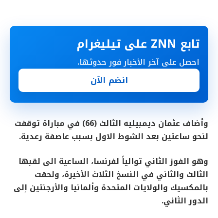
تابع ZNN على تيليغرام
احصل على آخر الأخبار فور حدوثها.
انضم الآن
وأضاف عثمان ديمبيليه الثالث (66) في مباراة توقفت
لنحو ساعتين بعد الشوط الاول بسبب عاصفة رعدية.
وهو الفوز الثاني توالياً لفرنسا، الساعية الى لقبها
الثالث والثاني في النسخ الثلاث الأخيرة، ولحقت
بالمكسيك والولايات المتحدة وألمانيا والأرجنتين إلى
الدور الثاني.