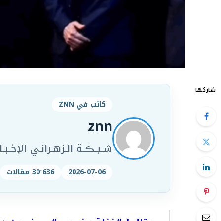
شاركها
كاتب في ZNN
znn
شـبـڪـة الـزهـرانـي الإخـبـار
2026-07-06
30٬636 مقالات