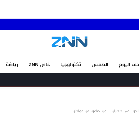
حف اليوم
الطقس
تكنولوجيا
خاص ZNN
رياضة
 الحزب في طهران … ورد صاعق من مواطن