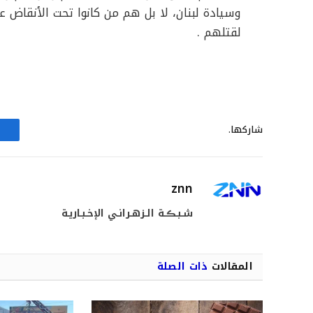
وسيادة لبنان، لا بل هم من كانوا تحت الأنقاض
لقتلهم .
شاركها.
znn
شـبـڪـة الـزهـرانـي الإخـبـاريـة
المقالات
ذات الصلة