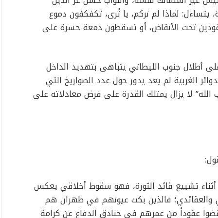
نيش غير المتمالك نفسه، والنواب حسن عز الدين
يتساءل: لماذا لم نركم، يا تُرى، تكفكفون دموع
فقودين تحت الأنقاض، أو تسقطون دمعة حسرة على
لى أطلال جنوب الليطاني يتباهى بتهديد الداخل
دوائر الغربية لم يعد يدور حول عدد الصواريخ التي
ب الله” لا يزال يمتلك القدرة على فرض معادلاته على
ول:
ثناء تشييع قائد الثورة، فهو سقوط أخلاقي يعكس
ني والعقائدي؛ فالذين بكت عيونهم في طهران هم
ضوا عقوداً من عمرهم في خنادق الدفاع عن كرامة