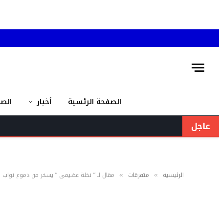
الصفحة الرئسية
أخبار
الص
عاجل
الرئيسية
متفرقات
مقال لـ ” نخلة عضيمي ” يسخر من دموع نواب
»
»