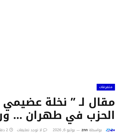
متفرقات
مقال لـ ” نخلة عضيمي 
الحزب في طهران … ور
بواسطة
znn
يوليو 6, 2026
لا توجد تعليقات
2 دقائق