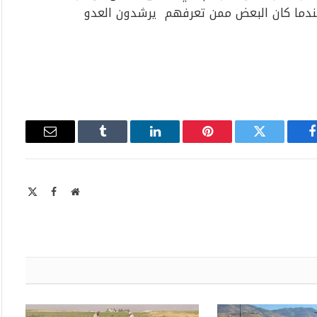
 عندما كان البعض ممن تعرفهم يرشدون العدو
فيسبوك
تويتر
بينتيريست
لينكدإن
Tumblr
البريد
الإلكتروني
موقع
X
فيسبوك
الويب
Twitter)