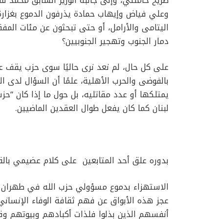
ضريح خامنئي، وإلى جانبه الوزير السابق محمد ف
وعلي فياض وإيهاب حمادة يذرفون الدموع بغزارة، 
اليتامى والأرامل، أو حتى تبحثون عن مئات الم
دمار الجنوب وتهجير الجنوبيين؟
على كل حال، لم نعد نرى حاليًا سوى حزب يقف ع
بالفوضى والحرب الأهلية، علمًا أن السؤال لدى ال
يمتلكها أو عدد مقاتليه، بل حول ما إذا كان “حز
لبنان كما كان يفعل طوال العقدين الماضيين.
بدوره علق أحد المتابعين على كلام عضيمي بالق
الاستهزاء بدموع مسؤولي حزب الله في طهران أ
عجز هذه الأبواق عن فهم ثقافة الوفاء الإنسا
أنفسهم الذين بذلوا فلذات أكبادهم وبيوتهم وق