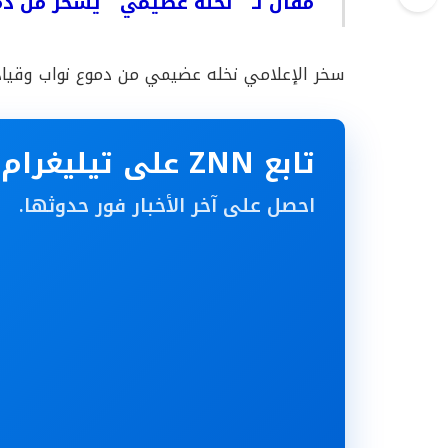
مقال لـ ” نخلة عضيمي ” يسخر من د
سخر الإعلامي نخله عضيمي من دموع نواب وقيادا
تابع ZNN على تيليغرام
احصل على آخر الأخبار فور حدوثها.