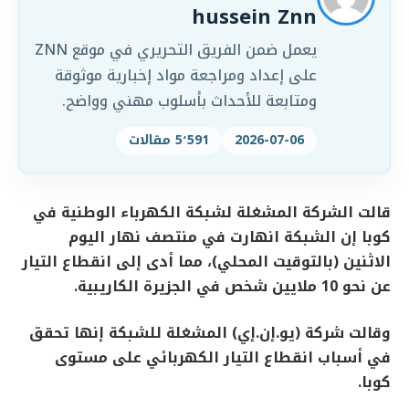
hussein Znn
يعمل ضمن الفريق التحريري في موقع ZNN
على إعداد ومراجعة مواد إخبارية موثوقة
ومتابعة للأحداث بأسلوب مهني وواضح.
2026-07-06
5٬591 مقالات
قالت الشركة المشغلة لشبكة الكهرباء الوطنية في ​
كوبا إن الشبكة انهارت في منتصف ‌نهار اليوم
الاثنين (بالتوقيت المحلي)، مما أدى إلى انقطاع التيار
عن نحو ​10 ملايين شخص في ​الجزيرة الكاريبية.
وقالت شركة (يو.إن.إي) المشغلة للشبكة إنها ⁠تحقق
في أسباب انقطاع ​التيار الكهربائي على مستوى
كوبا.