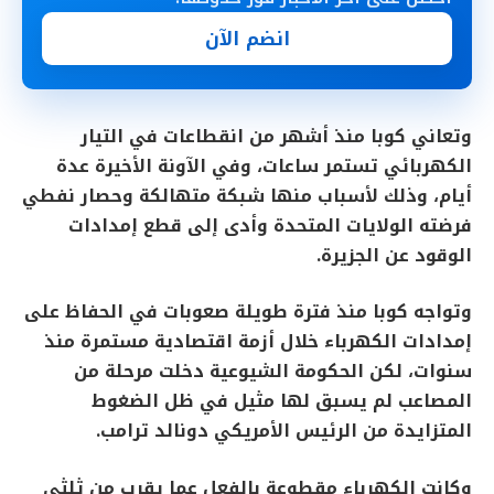
انضم الآن
وتعاني كوبا ​منذ أشهر من انقطاعات في التيار
الكهربائي تستمر ساعات، وفي الآونة الأخيرة ​عدة
أيام، وذلك لأسباب منها ​شبكة متهالكة وحصار نفطي
فرضته الولايات المتحدة ‌وأدى ⁠إلى قطع إمدادات
الوقود عن الجزيرة.
وتواجه كوبا منذ فترة طويلة صعوبات في الحفاظ على
إمدادات ​الكهرباء ​خلال أزمة ⁠اقتصادية مستمرة منذ
سنوات، لكن الحكومة الشيوعية دخلت ​مرحلة من
المصاعب لم ​يسبق ⁠لها مثيل في ظل الضغوط
المتزايدة من الرئيس الأمريكي دونالد ⁠ترامب.
وكانت ​الكهرباء مقطوعة بالفعل ​عما يقرب من ثلثي