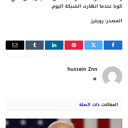
كوبا عندما انهارت ​الشبكة اليوم.
المصدر: رويترز
فيسبوك
تويتر
بينتيريست
لينكدإن
Tumblr
البريد
الإلكترو
hussein Znn
موقع
الويب
المقالات
ذات الصلة