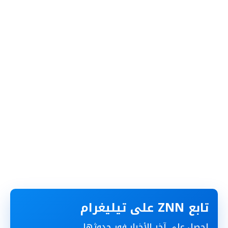
تابع ZNN على تيليغرام
احصل على آخر الأخبار فور حدوثها.