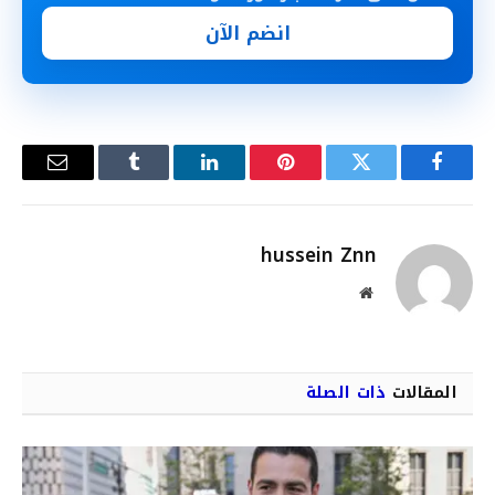
انضم الآن
فيسبوك
تويتر
بينتيريست
لينكدإن
Tumblr
البريد
الإلكترو
hussein Znn
موقع
الويب
المقالات
ذات الصلة