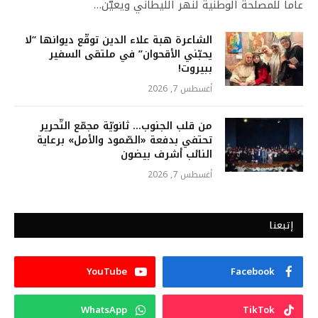
عاماً للمصلحة الوطنية لنهر الليطاني ويعيّن…
الشاعرة هبة علاء الدين توقّع ديوانها “لا
يحبّني الأقحوان” في ملتقى السفير
ببيروت!
أغسطس 7, 2026
من قلب الجنوب… ثانويّة مجمّع التّحرير
تحتفي بدفعة «الصّمود والأمل» برعاية
النائب أشرف بيضون
أغسطس 7, 2026
إتبعنا
YouTube
Facebook
WhatsApp
TikTok