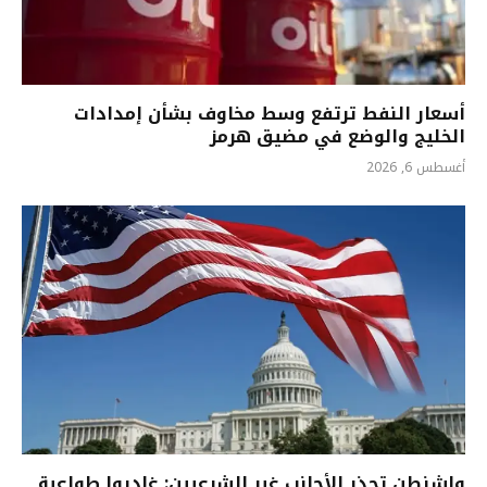
أسعار النفط ترتفع وسط مخاوف بشأن إمدادات
الخليج والوضع في مضيق هرمز
أغسطس 6, 2026
واشنطن تحذر الأجانب غير الشرعيين: غادروا طواعية