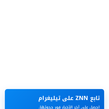
تابع ZNN على تيليغرام
احصل على آخر الأخبار فور حدوثها.