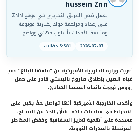
hussein Znn
يعمل ضمن الفريق التحريري في موقع ZNN
على إعداد ومراجعة مواد إخبارية موثوقة
ومتابعة للأحداث بأسلوب مهني وواضح.
2026-07-07
5٬581 مقالات
أعربت وزارة الخارجية الأميركية عن “قلقها البالغ” عقب
قيام الصين بإطلاق صاروخ باليستي قادر على حمل
رؤوس نووية باتجاه المحيط الهادئ.
وأكدت الخارجية الأميركية أنها تواصل حثّ بكين على
الانخراط في مباحثات جادة بشأن الحد من التسلح،
مشددة على أهمية تعزيز الشفافية وخفض المخاطر
المرتبطة بالقدرات النووية.