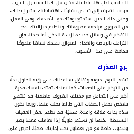
المناسب لطرحها. عاطفيًا، قد يحمل لك المستقبل القريب
فرصة للتعرف إلى شخص يشاركك اهتماماتك ويثير إعجابك،
وحتى ذلك الحين استمتع بوقتك مع الأصدقاء. وفي العمل،
من الضروري مراجعة مصروفاتك وتنظيم ميزانيتك، مع
التفكير في وسائل جديدة لزيادة الدخل. أما صحيًا، فإن
التزامك بالرياضة والغذاء المتوازن يمنحك نشاطًا ملحوظًا،
فحافظ على هذا الأسلوب.
برج العذراء
تشعر اليوم بحيوية وتفاؤل يساعدانك على رؤية الحلول بدلًا
من التركيز على العقبات، كما تمنحك ثقتك بنفسك قدرة
أكبر على التعامل مع مختلف الظروف. عاطفيًا، قد تلتقي
بشخص يحمل الصفات التي طالما بحثت عنها، وربما تكون
هذه بداية علاقة واعدة. مهنيًا، قد تظهر بعض العقبات
البسيطة، لكنها لن تستمر طويلًا إذا تعاملت معها بصبر
وهدوء، خاصة مع من يعملون تحت إدارتك. صحيًا، احرص على