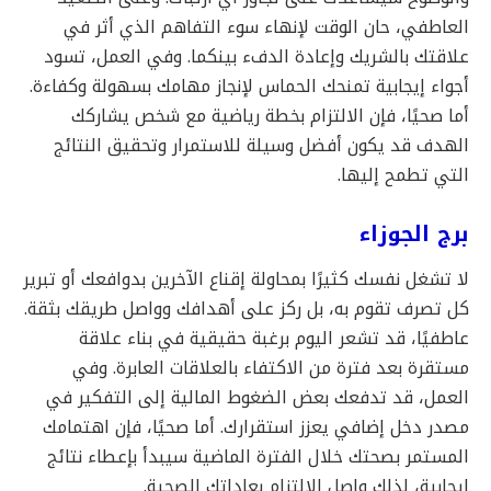
العاطفي، حان الوقت لإنهاء سوء التفاهم الذي أثر في
علاقتك بالشريك وإعادة الدفء بينكما. وفي العمل، تسود
أجواء إيجابية تمنحك الحماس لإنجاز مهامك بسهولة وكفاءة.
أما صحيًا، فإن الالتزام بخطة رياضية مع شخص يشاركك
الهدف قد يكون أفضل وسيلة للاستمرار وتحقيق النتائج
التي تطمح إليها.
برج الجوزاء
لا تشغل نفسك كثيرًا بمحاولة إقناع الآخرين بدوافعك أو تبرير
كل تصرف تقوم به، بل ركز على أهدافك وواصل طريقك بثقة.
عاطفيًا، قد تشعر اليوم برغبة حقيقية في بناء علاقة
مستقرة بعد فترة من الاكتفاء بالعلاقات العابرة. وفي
العمل، قد تدفعك بعض الضغوط المالية إلى التفكير في
مصدر دخل إضافي يعزز استقرارك. أما صحيًا، فإن اهتمامك
المستمر بصحتك خلال الفترة الماضية سيبدأ بإعطاء نتائج
إيجابية، لذلك واصل الالتزام بعاداتك الصحية.