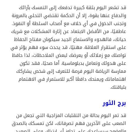
قد تشعر اليوم بثقة كبيرة تدفعك إلى التمسك بآرائك
والدفاع عنها بقوة، إلا أن الحكمة تقتضي التحلي بالمرونة
وتجنب الدخول في أي خلاف مع أصحاب السلطة أو النفوذ.
عاطفيًا، من الأفضل الابتعاد عن إثارة المشكلات مع شريك
حياتك، فالهدوء والاستماع الجيد سيكونان مفتاح الحفاظ
على استقرار العلاقة. مهنيًا، قد يحدث سوء فهم يؤثر في
تواصلك مع زملائك أو يعرضك لبعض الملاحظات، لذا حافظ
على هدوئك وتعامل بدبلوماسية. أما صحيًا، فقد تكون
ممارسة الرياضة اليوم فرصة للتعرف إلى شخص يشاركك
اهتماماتك ويمنحك دافعًا أكبر للاستمرار في الاهتمام
بلياقتك.
برج الثور
قد تمر اليوم بحالة من التقلبات المزاجية التي تجعل من
الصعب على الآخرين فهم تصرفاتك، لكن تمسكك بالصدق
والوضوح سيساعدك على تجاوز أي ارتباك. وعلى الصعيد