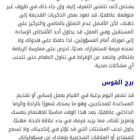
بشخص كنت تتمنى التعرف إليه، وإن جاء ذلك في ظروف غير
متوقعة. عاطفيًا، قد تعود بعض الذكريات القديمة إلى
ذهنك، لكن الأفضل عدم التعلق بالماضي والتركيز على
المستقبل. وفي العمل، قد يحاول أحد الأشخاص الإساءة
إلى صورتك أمام المسؤولين، لذا حافظ على هدوئك ولا
تمنحه فرصة لاستفزازك. صحيًا، احرص على ممارسة الرياضة
بانتظام، وابتعد عن الإفراط في تناول الطعام حتى تتجنب
أي مشكلات صحية.
برج القوس
قد تشعر اليوم برغبة في القيام بعمل إنساني أو تقديم
المساعدة للمحتاجين، وهو ما يمنحك شعورًا بالراحة والرضا
الداخلي. عاطفيًا، يعد هذا الوقت مناسبًا للاهتمام بنفسك
وتعزيز ثقتك، مما يزيد فرصك في بدء علاقة ناجحة. مهنيًا،
حاول تجنب المشتتات التي قد تؤثر في إنتاجيتك، ولا تسمح
للمشاعر أو العلاقات الشخصية بإبعادك عن مسؤولياتك.