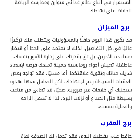
الاستمرار في اتباع نظام غذائي متوازن وممارسة الرياضة
للحفاظ على نشاطك.
برج الميزان
قد يكون هذا اليوم حافلًا بالمسؤوليات ويتطلب منك تركيزًا
عاليًا في كل التفاصيل، لذلك لا تعتمد على الحظ أو انتظار
مساعدة الآخرين، بل ثق بقدرتك على إدارة الأمور بنفسك.
عاطفيًا، تعيش أجواء رومانسية جميلة تمنحك فرصة لإسعاد
شريك حياتك وتقوية علاقتكما. أما مهنيًا، فقد تواجه بعض
العقبات البسيطة رغم اجتهادك، لكن التعامل معها بهدوء
سيجنبك أي خلافات غير ضرورية. صحيًا، قد تعاني من متاعب
بسيطة مثل الصداع أو نزلات البرد، لذا لا تهمل الراحة
والعناية بنفسك.
برج العقرب
حافظ على يقظتك اليوم، فقد تحمل لك الصدفة لقاءً