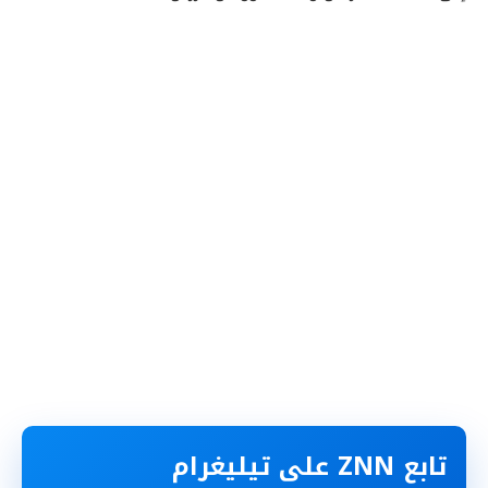
تابع ZNN على تيليغرام