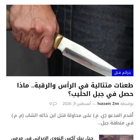
جرائم قتل
طعنات متتالية في الرأس والرقبة.. ماذا
حصل في جبل الحليب؟
بواسطة
hussein Znn
أغسطس 9, 2026
0
أقدم المدعو (ي. م.) على محاولة قتل ابن خاله الشاب (م. م.)
في منطقة جبل…
جبل بيك آكس النووي الإيراني في مرمى