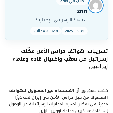
كاتب في ZNN
znn
شـبـڪـة الـزهـرانـي الإخـبـاريـة
2025-08-31
30٬658 مقالات
تسريبات: هواتف حراس الأمن مكّنت
إسرائيل من تعقّب واغتيال قادة وعلماء
إيرانيين
كشف مسؤولون أنّ
الاستخدام غير المسؤول للهواتف
المحمولة من قبل حراس الأمن في إيران
لعب دورًا
محوريًا في تمكين أجهزة المخابرات الإسرائيلية من الوصول
إلى قادة عسكريين وعلماء نوويين بارزين.