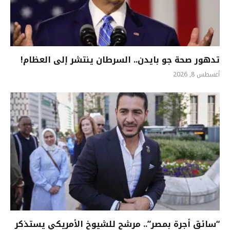
تدهور صحة جو بايدن.. السرطان ينتشر إلى العظام!
أغسطس 8, 2026
“سائق أجرة بمصر”.. مرشح للشيوخ الأمريكي يستذكر