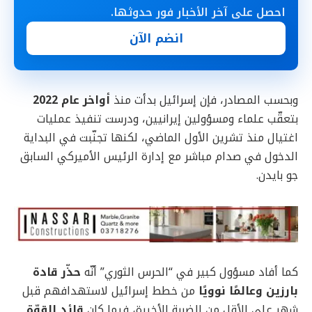
احصل على آخر الأخبار فور حدوثها.
انضم الآن
وبحسب المصادر، فإن إسرائيل بدأت منذ
أواخر عام 2022
بتعقّب علماء ومسؤولين إيرانيين، ودرست تنفيذ عمليات
اغتيال منذ تشرين الأول الماضي، لكنها تجنّبت في البداية
الدخول في صدام مباشر مع إدارة الرئيس الأميركي السابق
جو بايدن.
كما أفاد مسؤول كبير في “الحرس الثوري” أنّه
حذّر قادة
بارزين وعالمًا نوويًا
من خطط إسرائيل لاستهدافهم قبل
شهر على الأقل من الضربة الأخيرة، فيما كان
قائد القوّة