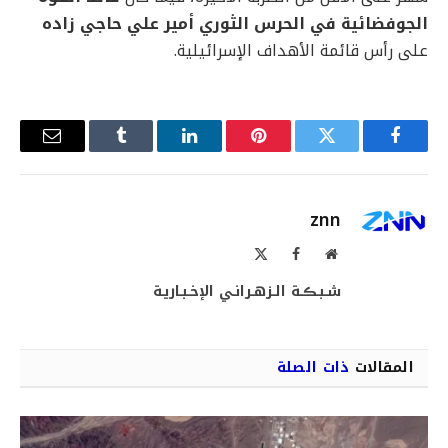
الجوفضائية في الحرس الثوري أمير علي حاجي زاده
على رأس قائمة الأهداف الإسرائيلية.
فيسبوك
تويتر
بينتيريست
لينكدإن
Tumblr
البريد
الإلكترو
znn
موقع
فيسبوك
X
الويب
(Twitter)
شـبـڪـة الـزهـرانـي الإخـبـاريـة
المقالات
ذات الصلة