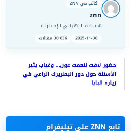
كاتب في ZNN
znn
شـبـڪـة الـزهـرانـي الإخـبـاريـة
2025-11-30
30٬636 مقالات
حضور لافت لنعمت عون… وغياب يثير
الأسئلة حول دور البطريرك الراعي في
زيارة البابا
تابع ZNN على تيليغرام