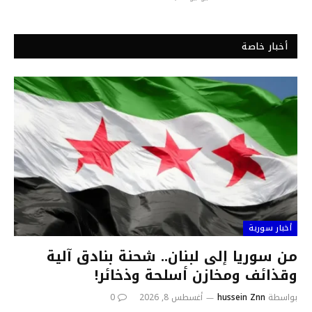
أخبار خاصة
أخبار سورية
من سوريا إلى لبنان.. شحنة بنادق آلية
وقذائف ومخازن أسلحة وذخائر!
بواسطة
hussein Znn
أغسطس 8, 2026
0