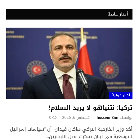
أخبار خاصة
أخبار دولية
تركيا: نتنياهو لا يريد السلام!
بواسطة
hussein Znn
أغسطس 6, 2026
0
أكد وزير الخارجية التركي هاكان فيدان، أن “سياسات إسرائيل
التوسعية في لبنان تسبّبت بقتل اللبنانيين…