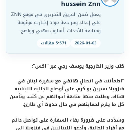
hussein Znn
يعمل ضمن الفريق التحريري في موقع ZNN
على إعداد ومراجعة مواد إخبارية موثوقة
ومتابعة للأحداث بأسلوب مهني وواضح.
2026-01-03
5٬571 مقالات
كتب وزير الخارجية يوسف رجي عبر “اكس”:
“اطمأننت في اتصالٍ هاتفي مع سفيرة لبنان في
فنزويلا نسرين بو كرم، على أوضاع الجالية اللبنانية
هناك. وطلبت منها متابعة أحوالهم عن كثب، وتأمين
كل ما يلزم لحمايتهم في حال حدوث أي طارئ.
وشدّدت على ضرورة بقاء السفارة على تواصل دائم
مع أفراد الجالية، وأدعو اللبنانيين في فنزويلا إلى