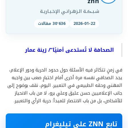
znn
شـبـڪـة الـزهـرانـي الإخـبـاريـة
2026-01-22
30٬636 مقالات
الصحافة لا تُستدعى أمنيًا”/ زينة عمار
في زمنٍ تتكاثر فيه الأسئلة حول حدود الحرية ودور الإعلام،
يجد الصحافي نفسه مرة أخرى أمام اختبارٍ صعب بين واجبه
المهني وحقه الطبيعي في التعبير. اليوم، نقف بوضوح إلى
جانب الإعلاميين حسن عليق وعلي برو، لا من باب الانحياز
للأشخاص، بل من باب الانتصار للمبدأ: حرية الرأي والتعبير.
تابع ZNN على تيليغرام