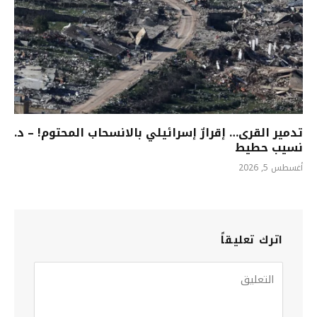
تدمير القرى… إقرارٌ إسرائيلي بالانسحاب المحتوم! – د.
نسيب حطيط
أغسطس 5, 2026
اترك تعليقاً