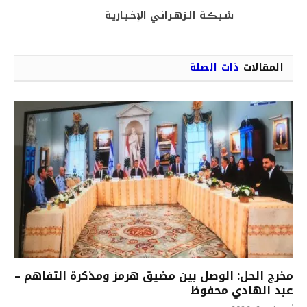
الويب
(Twitter)
شـبـڪـة الـزهـرانـي الإخـبـاريـة
المقالات
ذات الصلة
مخرج الحل: الوصل بين مضيق هرمز ومذكرة التفاهم –
عبد الهادي محفوظ