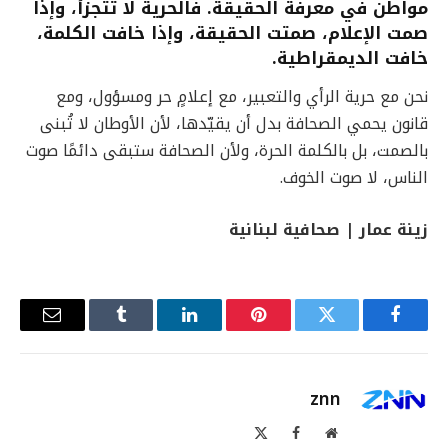
مواطن في معرفة الحقيقة. فالحرية لا تتجزأ، وإذا
صمت الإعلام، صمتت الحقيقة، وإذا خافت الكلمة،
خافت الديمقراطية.
نحن مع حرية الرأي والتعبير، مع إعلامٍ حر ومسؤول، ومع
قانون يحمي الصحافة بدل أن يقيّدها، لأن الأوطان لا تُبنى
بالصمت، بل بالكلمة الحرة، ولأن الصحافة ستبقى دائمًا صوت
الناس، لا صوت الخوف.
زينة عمار | صحافية لبنانية
فيسبوك
تويتر
بينتيريست
لينكدإن
Tumblr
البريد
الإلكترو
znn
موقع
فيسبوك
X