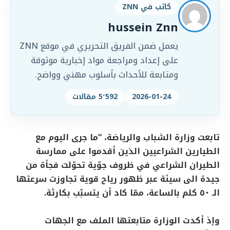
كاتب في ZNN
hussein Znn
يعمل ضمن الفريق التحريري في موقع ZNN
على إعداد ومراجعة مواد إخبارية موثوقة
ومتابعة للأحداث بأسلوب مهني وواضح.
2026-01-24
5٬592 مقالات
تابعت وزارة الشباب والرياضة، “ما جرى اليوم مع
الطيارين الشراعيين الذين أقدموا على ممارسة
الطيران الشراعي في ظروف جوّية تحوّلت فجأة من
جيدة الى سيئة عبر ظهور رياح قوية تجاوزت سرعتها
الـ ٥٠ كلم بالساعة، ممّا كاد أن يتسبّب بكارثة.
وإذ أكدت الوزارة متابعتها الملف مع الجهات