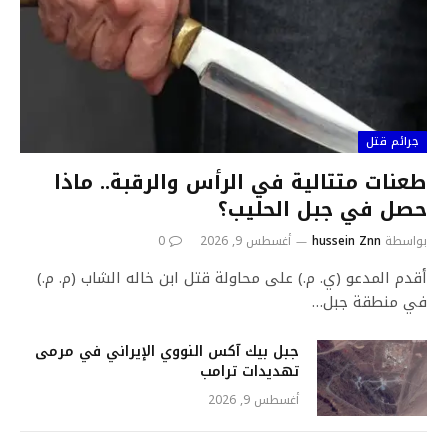
جرائم قتل
طعنات متتالية في الرأس والرقبة.. ماذا
حصل في جبل الحليب؟
بواسطة
hussein Znn
أغسطس 9, 2026
0
أقدم المدعو (ي. م.) على محاولة قتل ابن خاله الشاب (م. م.)
في منطقة جبل…
جبل بيك آكس النووي الإيراني في مرمى
تهديدات ترامب
أغسطس 9, 2026