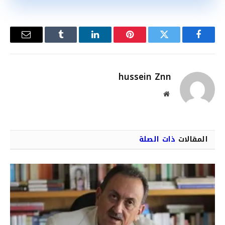
فيسبوك
تويتر
بينتيريست
لينكدإن
Tumblr
البريد
الإلكترو
hussein Znn
موقع
الويب
المقالات
ذات الصلة