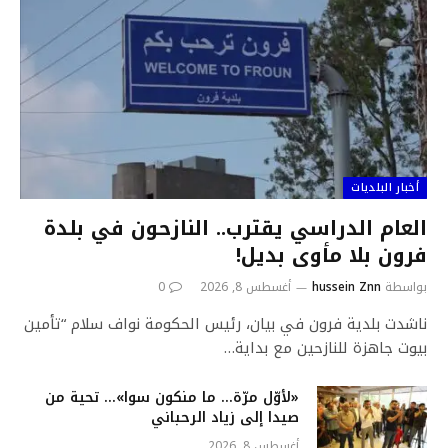
أخبار البلديات
العام الدراسي يقترب.. النازحون في بلدة
فرون بلا مأوى بديل!
بواسطة
hussein Znn
أغسطس 8, 2026
0
ناشدت بلدية فرون في بيان، رئيس الحكومة نواف سلام “تأمين
بيوت جاهزة للنازحين مع بداية…
«لأوّل مرّة… ما منكون سوا»… تحية من
صيدا إلى زياد الرحباني
أغسطس 8, 2026