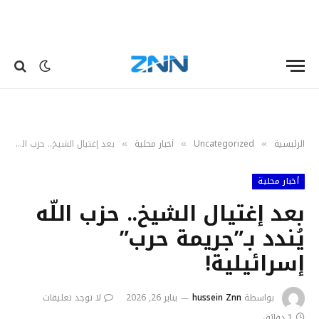
الرئيسية
Uncategorized
أخبار محلية
بعد إغتيال الشيخ.. حزب اللّه يُندد بـ”جريمة حرب” إسرائيلية!
»
»
»
أخبار محلية
بعد إغتيال الشيخ.. حزب اللّه
يُندد بـ”جريمة حرب”
إسرائيلية!
بواسطة
hussein Znn
يناير 26, 2026
لا توجد تعليقات
1 دقائق