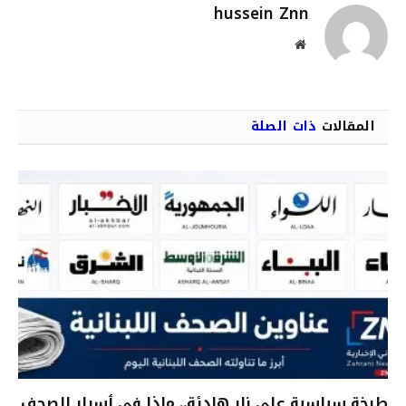
hussein Znn
موقع
الويب
المقالات
ذات الصلة
طبخة سياسية على نار هادئة.. ماذا في ٲسرار الصحف