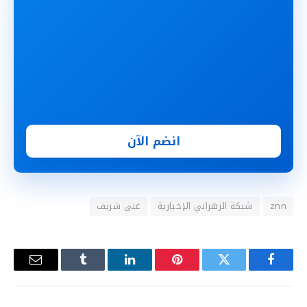
انضم الآن
znn
شبكة الزهراني الإخبارية
غنى شريف
فيسبوك
تويتر
بينتيريست
لينكدإن
Tumblr
البريد
الإلكترو