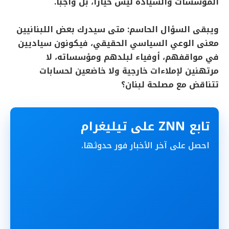
المؤسسات والسيادة ليس خيارًا، بل واجبًا.
ويبقى السؤال الحاسم: متى سيدرك بعض اللبنانيين
معنى الوعي السياسي الحقيقي، فيكونون سياديين
في مواقفهم، أوفياء لبلدهم ومؤسساته، لا
مرتهنين لإملاءات خارجية ولا خاضعين لحسابات
تتناقض مع مصلحة لبنان؟
تابع ZNN على تيليغرام
احصل على آخر الأخبار فور حدوثها.