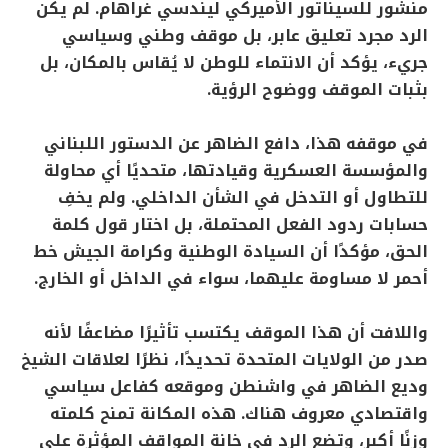
منشور للسيناتور الأميركي ليندسي غراهام. لم يكن
الرد مجرد تعليق عابر، بل موقف وطني وسياسي
جريء، يؤكد أن الانتماء للوطن لا يُقاس بالمكان، بل
بثبات الموقف ووضوح الرؤية.
في موقفه هذا، دافع الضاهر عن الدستور اللبناني
والمؤسسة العسكرية وقيادتها، متحديًا أي محاولة
للتطاول أو التدخل في الشأن الداخلي. ولم يخفِ
حسابات ردود الفعل المحتملة، بل اختار قول كلمة
الحق، مؤكدًا أن السيادة الوطنية وكرامة الجيش خط
أحمر لا مساومة عليهما، سواء في الداخل أو الخارج.
واللافت أن هذا الموقف يكتسب تأثيرًا مضاعفًا لأنه
صدر من الولايات المتحدة تحديدًا، نظرًا لعلاقات الشيخ
وديع الضاهر في واشنطن وموقعه كفاعل سياسي
واقتصادي معروف هناك. هذه المكانة تمنح كلمته
وزنًا أكبر، وتضع الرد في خانة المواقف المؤثرة على