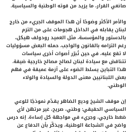
صانعي القرار، ما يزيد من قوته الوطنية والسياسية.
والأمر الأكثر وضوحًا أن هذا الموقف الجريء من خارج
لبنان يقابله في الداخل هجومات على من التزم
بالدستور والمؤسسة، مثل العميد رودولف هيكل،
رغم التزامه بالقانون والواجب. حمله البعض مسؤوليات
لا تقع عليه، في حين تُبرّر أصوات أخرى سياسات
تتناقض مع سيادة لبنان لصالح مصالح خارجية ضيقة.
هذا التباين يسلط الضوء على أزمة عميقة في فهم
بعض اللبنانيين معنى الدولة والسيادة والولاء
الوطني.
إن موقف الشيخ وديع الضاهر يقدّم نموذجًا للوعي
السياسي الحقيقي: وطني، صريح، غير مرتهن لأي
ضغط خارجي، وجريء في مواجهة كل إساءة. إنه درس
واضح في الشجاعة الوطنية، ويذكّر بأن الدفاع عن