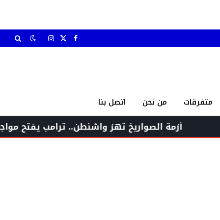
X
فيسبوك
الانستغرام
(Twitter)
متفرقات
من نحن
اتصل بنا
زمة الصواريخ تهز واشنطن.. ترامب يفتح مواجهة غاضبة م