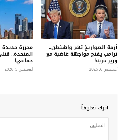
أزمة الصواريخ تهز واشنطن..
مجزرة جديدة ت
ترامب يفتح مواجهة غاضبة مع
المتحدة.. قتل
وزير حربه!
جماعي!
أغسطس 6, 2026
أغسطس 5, 2026
اترك تعليقاً