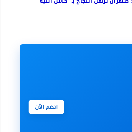
هران ترهن النجاح بـ “حسن النية”
انضم الآن