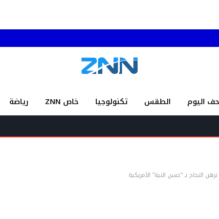
حف اليوم
الطقس
تكنولوجيا
خاص ZNN
رياضة
أ
ن النجاح بـ “حسن النية” الأمريكية