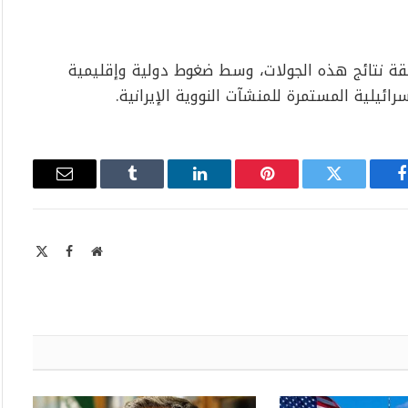
ة نتائج هذه الجولات، وسط ضغوط دولية وإقليمية
ائيلية المستمرة للمنشآت النووية الإيرانية.
فيسبوك
تويتر
بينتيريست
لينكدإن
Tumblr
البريد
الإلكتروني
موقع
X
فيسبوك
الويب
Twitter)