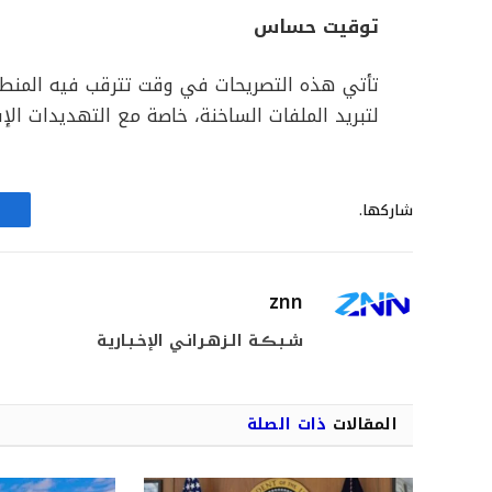
توقيت حساس
تأتي هذه التصريحات في وقت تترقب فيه المنطق
لتبريد الملفات الساخنة، خاصة مع التهديدات الإسر
شاركها.
znn
شـبـڪـة الـزهـرانـي الإخـبـاريـة
المقالات
ذات الصلة