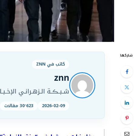
شاركها
كاتب في ZNN
znn
شـبـڪـة الـزهـرانـي الإخـبـار
2026-02-09
30٬623 مقالات