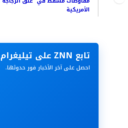
مفاوضات مسقط في “عنق الزجاجة”: ط
الأمريكية
تابع ZNN على تيليغرام
احصل على آخر الأخبار فور حدوثها.