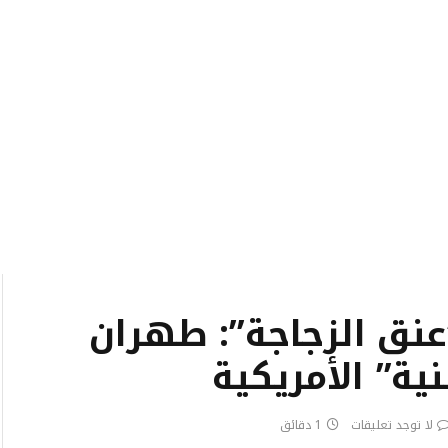
ق الزجاجة”: طهران
ية” الأمريكية
لا توجد تعليقات
1 دقائق