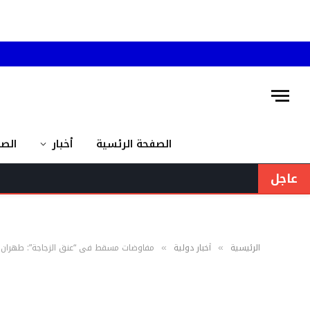
الصفحة الرئسية
أخبار
الص
عاجل
الرئيسية
أخبار دولية
مفاوضات مسقط في “عنق الزجاجة”: طهران تره
»
»