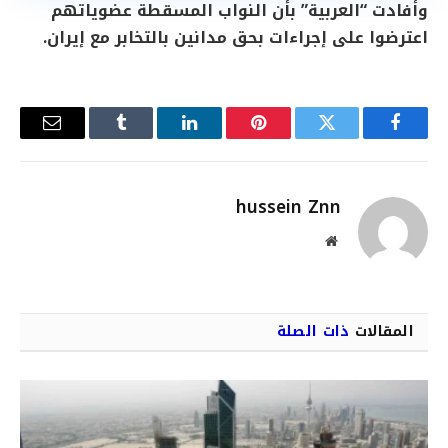
وأفادت “العربية” بأن النواب المسقطة عضوياتهم
اعترضوا على إجراءات بحق مدانين بالتخابر مع إيران.
فيسبوك
تويتر
بينتيريست
لينكدإن
Tumblr
البريد
الإلكترو
hussein Znn
موقع
الويب
المقالات
ذات الصلة