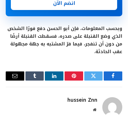
انضم الآن
وبحسب المعلومات، فإن أبو الحسن دفع فورًا الشخص
الذي وضع القنبلة على صدره، فسقطت القنبلة أرضًا
من دون أن تنفجر، فيما فرّ المشتبه به جهة مجهولة
عقب الحادثة.
فيسبوك
تويتر
بينتيريست
لينكدإن
Tumblr
البريد
الإلكترو
hussein Znn
موقع
الويب