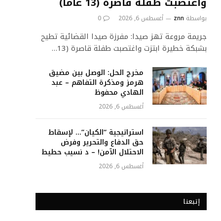
واغتصبت طفلة قاصرة (13 عاماً)
بواسطة
znn
أغسطس 6, 2026
0
جريمة مروعة تهز صيدا: مفرزة صيدا القضائية تطيح
بشبكة خطيرة ابتزت واغتصبت طفلة قاصرة (13…
مخرج الحل: الوصل بين مضيق
هرمز ومذكرة التفاهم – عبد
الهادي محفوظ
أغسطس 6, 2026
استراتيجية “الكيان”… لإسقاط
حق الدفاع والتحرير وفرض
الاحتلال الآمن! – د نسيب حطيط
أغسطس 6, 2026
إتبعنا