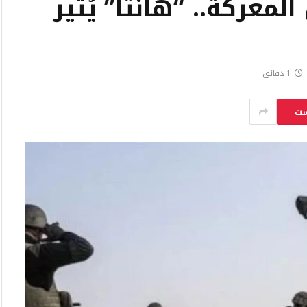
عركة.. “هانتا” يُثير
1 دقائق
ست