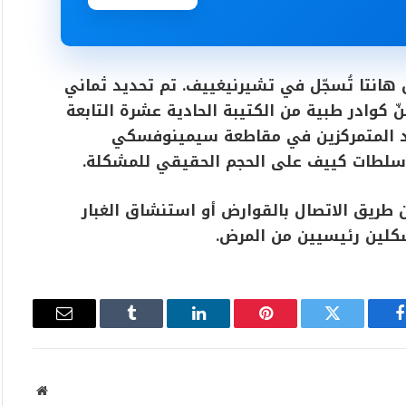
س هانتا تُسجّل في تشيرنيغييف. تم تحديد ثماني
 كوادر طبية من الكتيبة الحادية عشرة التابعة
حدود المتمركزين في مقاطعة سيمينوفسكي
 سلطات كييف على الحجم الحقيقي للمشكلة.
 طريق الاتصال بالقوارض أو استنشاق الغبار
شكلين رئيسيين من المرض.
فيسبوك
تويتر
بينتيريست
لينكدإن
Tumblr
البريد
الإلكتروني
موقع