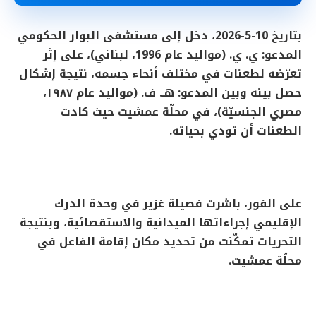
بتاريخ 10-5-2026، دخل إلى مستشفى البوار الحكومي
المدعو: ي. ي. (مواليد عام 1996، لبناني)، على إثر
تعرّضه لطعنات في مختلف أنحاء جسمه، نتيجة إشكال
حصل بينه وبين المدعو: هـ. ف. (مواليد عام ١٩٨٧،
مصري الجنسيّة)، في محلّة عمشيت حيث كادت
الطعنات أن تودي بحياته.
على الفور، باشرت فصيلة غزير في وحدة الدرك
الإقليمي إجراءاتها الميدانية والاستقصائية، وبنتيجة
التحريات تمكّنت من تحديد مكان إقامة الفاعل في
محلّة عمشيت.