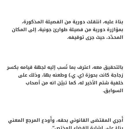
بناءً عليه، انتقلت دورية من الفصيلة المذكورة،
بمؤازرة دورية من فصيلة طوارئ جونية، إلى المكان
المحدّد، حيث جرى توقيفه.
بالتحقيق معه، اعترف بما نُسب إليه لجهة قيامه بكسر
زجاجة كانت بحوزة (ي. ي.) وطعنه بها، وذلك على
خلفية شتم الأخير له، كما تبيّن انه من أصحاب
السوابق.
أُجري المقتضى القانوني بحقه، وأُودع المرجع المعني
بناءً على إشارة القضاء المختص”.