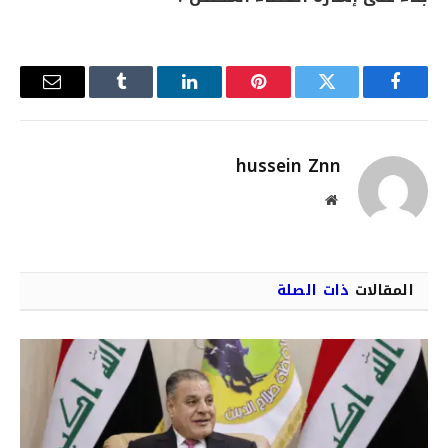
فيسبوك
تويتر
بينتيريست
لينكدإن
Tumblr
البريد
الإلكترو
hussein Znn
موقع
الويب
المقالات
ذات الصلة