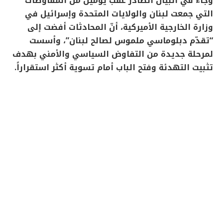
وجاء في البيان الصادر عقب يومين من المفاوضات
التي جمعت لبنان والولايات المتحدة وإسرائيل في
وزارة الخارجية الأميركية، أنّ المحادثات أفضت إلى
“تقدّم دبلوماسي ملموس لصالح لبنان”، وأسست
لمرحلة جديدة من التفاوض السياسي والأمني بهدف
تثبيت التهدئة وفتح الباب أمام تسوية أكثر استقراراً.