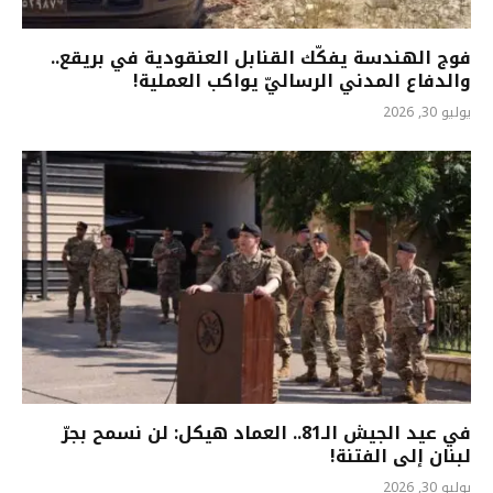
فوج الهندسة يفكّك القنابل العنقودية في بريقع..
والدفاع المدني الرساليّ يواكب العملية!
يوليو 30, 2026
في عيد الجيش الـ81.. العماد هيكل: لن نسمح بجرّ
لبنان إلى الفتنة!
يوليو 30, 2026