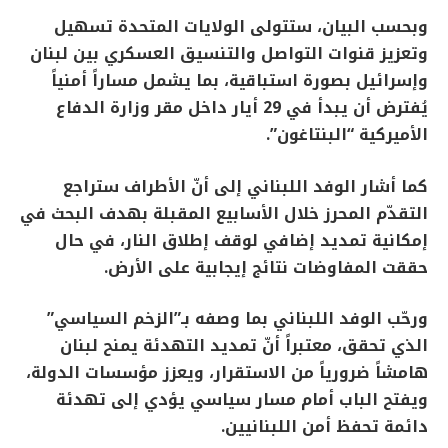
وبحسب البيان، ستتولى الولايات المتحدة تسهيل
وتعزيز قنوات التواصل والتنسيق العسكري بين لبنان
وإسرائيل بصورة استباقية، بما يشمل مساراً أمنياً
يُفترض أن يبدأ في 29 أيار داخل مقر وزارة الدفاع
الأميركية “البنتاغون”.
كما أشار الوفد اللبناني إلى أنّ الأطراف ستراجع
التقدّم المحرز خلال الأسابيع المقبلة بهدف البحث في
إمكانية تمديد إضافي لوقف إطلاق النار، في حال
حققت المفاوضات نتائج إيجابية على الأرض.
ورحّب الوفد اللبناني بما وصفه بـ”الزخم السياسي”
الذي تحقق، معتبراً أنّ تمديد التهدئة يمنح لبنان
هامشاً ضرورياً من الاستقرار، ويعزز مؤسسات الدولة،
ويفتح الباب أمام مسار سياسي يؤدي إلى تهدئة
دائمة تحفظ أمن اللبنانيين.