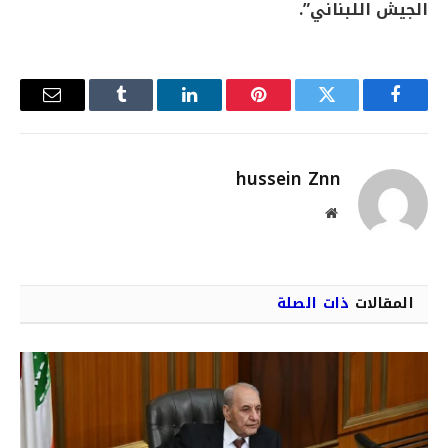
الجيش اللبناني”.
فيسبوك
تويتر
بينتيريست
لينكدإن
Tumblr
البريد
الإلكترو
hussein Znn
موقع
الويب
المقالات
ذات الصلة