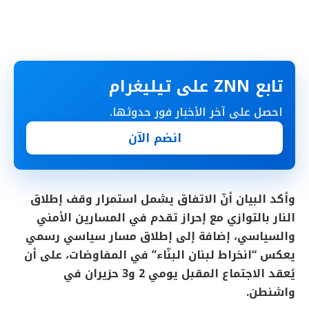
تابع ZNN على تيليغرام
احصل على آخر الأخبار فور حدوثها.
انضم الآن
وأكد البيان أنّ الاتفاق يشمل استمرار وقف إطلاق
النار بالتوازي مع إحراز تقدم في المسارين الأمني
والسياسي، إضافة إلى إطلاق مسار سياسي رسمي
يعكس “انخراط لبنان البنّاء” في المفاوضات، على أن
يُعقد الاجتماع المقبل يومي 2 و3 حزيران في
واشنطن.