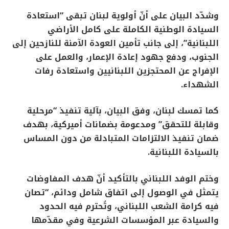
وشدّد البيان على أنّ أولوية لبنان تبقى “استعادة
السيادة الوطنية الكاملة على كامل الأراضي
اللبنانية”، إلى جانب تأمين العودة الآمنة للنازحين إلى
الجنوب، ودفع جهود إعادة الإعمار، والعمل على
الإفراج عن المحتجزين اللبنانيين واستعادة رفات
الشهداء.
كما تمسك لبنان، وفق البيان، بآلية تنفيذ “مرحلية
وقابلة للتحقق” ومدعومة بضمانات أميركية، بهدف
ضمان تنفيذ الالتزامات المتبادلة من دون المساس
بالسيادة اللبنانية.
وختم الوفد اللبناني بالتأكيد أنّ هدف المفاوضات
يتمثل في الوصول إلى اتفاق شامل ودائم، “تصان
فيه كرامة الشعب اللبناني، وتُحترم فيه الحدود
والسيادة عبر المؤسسات الشرعية وفي مقدّمها