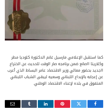
كما استقبل الإعلامي مارسيل غانم الدكتورة كلوديا مطر
وكلاريتا ااصانع ضمن برنامجه صار الوقت للحديث عن الختراع
ااجديد بحضور معالي وزير الاقتصاد عامر البساط الذي أعرب
عن إعجابه بالإبداع اللبناني وسعيه ليبقى الشباب اللبناني
المتفوق في بلده لإغناء الاقتصاد الوطني.
فيسبوك
تويتر
بينتيريست
لينكدإن
Tumblr
البريد