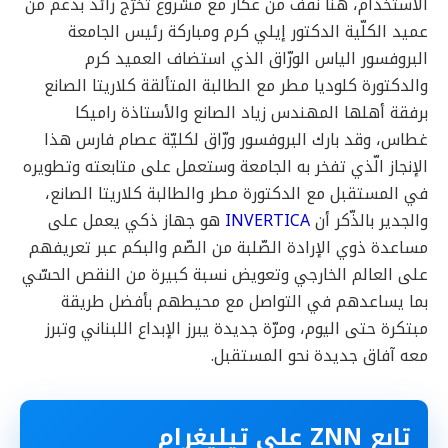
الاستخدام، هنا نقف من عكّار مع مشروع تخرّج رائد بدعم من
عميد الكلّية الدكتور إيلي كرم ومباركة رئيس الجامعة
البروفسور الياس الورّاق الذي استضاف العميد كرم
والدكتورة كلوديا مطر مع الطالبة المتألقة كلاريتا الصانع
برفقة أهلها المهندس زياد الصانع والأستاذة راميكا
غطاس، وقد بارك البروفسور ورّاق لكليّة عصام فارس هذا
الإنجاز الّذي تفخر به الجامعة وستعمل على متابعته وتطويره
في المستقبل مع الدكتورة مطر والطالبة كلاريتا الصانع،
والجدير بالذّكر أن
INVERTICA
هو جهاز ذكي يعمل على
مساعدة ذوي الإرادة الصّلبة من الصّم والبكم عبر تعريفهم
على العالم الخارجي وتعويض نسبة كبيرة من النقص الحسّي
بما يساعدهم في التواصل مع محيطهم بأفضل طريقة
مبتكرة حتى اليوم، ومرّة جديدة يبرز الإبداع اللبناني وتبرز
معه آفاق جديدة نحو المستقبل.
تابع ZNN على تيليغرام