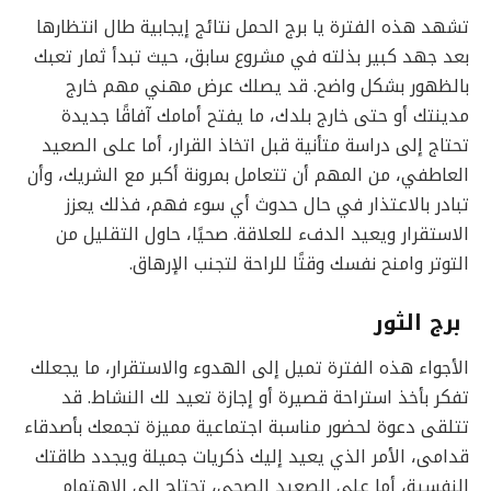
تشهد هذه الفترة يا برج الحمل نتائج إيجابية طال انتظارها
بعد جهد كبير بذلته في مشروع سابق، حيث تبدأ ثمار تعبك
بالظهور بشكل واضح. قد يصلك عرض مهني مهم خارج
مدينتك أو حتى خارج بلدك، ما يفتح أمامك آفاقًا جديدة
تحتاج إلى دراسة متأنية قبل اتخاذ القرار، أما على الصعيد
العاطفي، من المهم أن تتعامل بمرونة أكبر مع الشريك، وأن
تبادر بالاعتذار في حال حدوث أي سوء فهم، فذلك يعزز
الاستقرار ويعيد الدفء للعلاقة. صحيًا، حاول التقليل من
التوتر وامنح نفسك وقتًا للراحة لتجنب الإرهاق.
برج الثور
الأجواء هذه الفترة تميل إلى الهدوء والاستقرار، ما يجعلك
تفكر بأخذ استراحة قصيرة أو إجازة تعيد لك النشاط. قد
تتلقى دعوة لحضور مناسبة اجتماعية مميزة تجمعك بأصدقاء
قدامى، الأمر الذي يعيد إليك ذكريات جميلة ويجدد طاقتك
النفسية، أما على الصعيد الصحي، تحتاج إلى الاهتمام