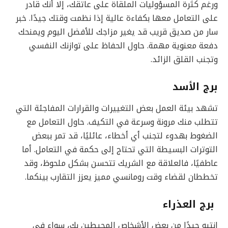
ورغم كثرة المسؤوليات الملقاة على عاتقك، إلا أنك قادر
على التعامل معها بكفاءة عالية إذا نظمت وقتك جيدًا. خبر
سار من صديق قريب قد يغير مزاجك للأفضل اليوم ويمنحك
دفعة معنوية مهمة. حاول الحفاظ على توازنك النفسي
وتجنب القلق الزائد.
برج الأسد
تشهد بيئة العمل بعض التغييرات والقرارات المفاجئة التي
تتطلب منك مرونة وسرعة في التكيف. حاول التعامل مع
الضغوط بهدوء لتجنب أي أخطاء، عائليًا، قد تمر ببعض
التوترات البسيطة التي تحتاج إلى حكمة في التعامل. أما
عاطفيًا، فالعلاقة مع الشريك تتحسن بشكل ملحوظ، وقد
تخططان لقضاء وقت رومانسي مميز يعزز التقارب بينكما.
برج العذراء
انتبه جيدًا من بعض الأشخاص المحيطين بك، سواء في