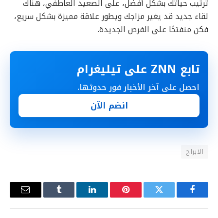
ترتيب حياتك بشكل أفضل، على الصعيد العاطفي، هناك
لقاء جديد قد يغير مزاجك ويطور علاقة مميزة بشكل سريع،
فكن منفتحًا على الفرص الجديدة.
تابع ZNN على تيليغرام
احصل على آخر الأخبار فور حدوثها.
انضم الآن
الابراج
فيسبوك
تويتر
بينتيريست
لينكدإن
Tumblr
البريد
الإلكترو