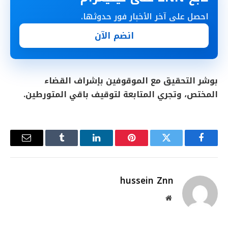
احصل على آخر الأخبار فور حدوثها.
انضم الآن
بوشر التحقيق مع الموقوفين بإشراف القضاء
المختص، وتجري المتابعة لتوقيف باقي المتورطين.
فيسبوك
تويتر
بينتيريست
لينكدإن
Tumblr
البريد
الإلكترو
hussein Znn
موقع
الويب