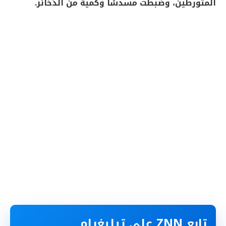
المتورطين، وضبطت مسدسًا وكمية من الذخائر.
تابع ZNN على تيليغرام