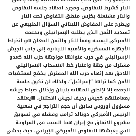
النار كشرط للتفاوض، ومجرد انعقاد جلسة التفاوض
والنار مشتعلة يكرّس منطق التفاوض تحت النار
ويطرح على المفاوض اللبناني السؤال الطبيعي عن
تسديد الثمن الذي يطلبه الإسرائيلي ويدعمه
الأميركي ليمنحه وقفاً للنار والثمن المعلن هو انخراط
الأجهزة العسكرية والأمنية اللبنانية إلى جانب الجيش
الإسرائيلي في حرب عنوانها مواجهة حزب الله كعدو
مشترك من جهة واعتبار خط الانسحاب الإسرائيلي
اللاحق بعد إنهاء حزب الله المفترض يخضع لمقتضيات
الأمن كما تراها “إسرائيل”، ولذلك لن تكون جلسة
الجمعة إلا لإلحاق المهانة بلبنان وإذلال ضباط جيشه
بمعاملتهم كجيش رديف لجيش الاحتلال.
■يعتقد
مسؤول أوروبي سابق أن حجم التراجع في شعبية
الرئيس الأميركي دونالد ترامب وفشله في تسويق
مشروع الاتفاق مع إيران هما السبب في المراوحة
التي يعيشها التفاوض الأميركي الإيراني، حيث يخشى