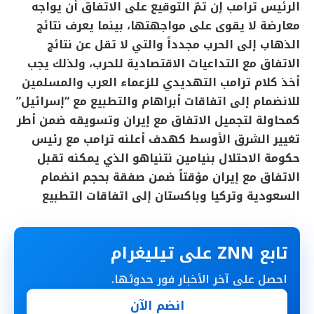
الرئيس ترامب إن تمّ التوقيع على الاتفاق أن يواجه
معارضة لا يقوى على مواجهتها، بينما يعرف نتائج
الذهاب إلى الحرب مجدداً والتي لا تقل عن نتائج
الاتفاق مع التداعيات الاقتصادية للحرب، ولذلك يجب
أخذ كلام ترامب التهديدي للزعماء العرب والمسلمين
للانضمام إلى اتفاقات أبراهام والتطبيع مع “إسرائيل”
كمحاولة لتجميل الاتفاق مع إيران وتسويقه ضمن أطر
تغيير الشرق الأوسط كهدف أعلنه ترامب مع رئيس
حكومة الاحتلال بنيامين نتنياهو الذي يمكنه تقبل
الاتفاق مع إيران مؤقتاً ضمن صفقة بحجم انضمام
السعودية وتركيا وباكستان إلى اتفاقات التطبيع
تابع ZNN على تيليغرام
احصل على آخر الأخبار فور حدوثها.
انضم الآن