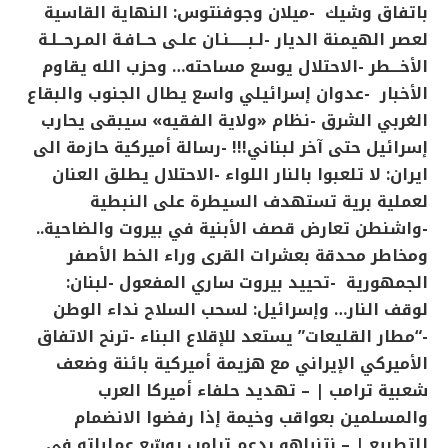
باتفاق وشيك
-ميلان وجوفنتوس: النهاية القاسية
لعصر الهيمنة
الديار
-لـبــــــنـان علـى حــافـة المـرحــلـة
الأخـــطر
-الاحتلال يوسع مساحته… وحزب الله يقاوم
الأخبار
-عدوان إسرائيلي واسع يطال الجنوب والبقاع
الغربي
الشرق
-نظام «ولاية الفقيه» سيبقى يحارب
إسرائيل حتى آخر لبناني!!!
-رسالة أميركية حازمة الى
ايران: لا تلعبوا بالنار
اللواء
-الاحتلال يطلق العنان
لعملية برية تستهدف السيطرة على النبطية
-واشنطن تعارض قصف الأبنية في بيروت والضاحية..
ومخاطر محدقة بعشرات القرى وراء الخط الأصفر
الجمهورية
-تحييد بيروت ساري المفعول
-لبنان:
لوقف النار… وإسرائيل: لسحب السلاح
نداء الوطن
-“مطار القليعات” يستعد للإقلاع
البناء
-ترنح الاتفاق
الأميركي الإيراني مع هزيمة أميركية بائنة وضعف
شعبية ترامب |
– تهديد حلفاء أميركا العرب
والمسلمين بعواقب وخيمة إذا رفضوا الانضمام
للتطبيع |
– نتنياهو بدعم ترامب يوسّع عملياته في