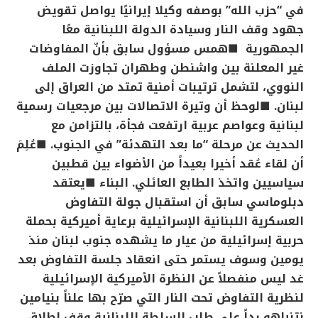
في “حزب الله” بوصفه وكيلا إيرانيًا يواصل تقويض
جهود وقف النار وسيادة الدولة اللبنانية معًا
الجمهورية
■همس مسؤول سابق بأنّ المفاوضات
غير المعلنة بين واشنطن وطهران تجاوزت الملف
النووي، لتشمل ترتيبات أمنية تمتد من العراق إلى
لبنان.
■لوحظ أن وتيرة الاتصالات بين مرجعيات رسمية
لبنانية وعواصم عربية ارتفعت فجأة، بالتزامن مع
الحديث عن مرحلة “ما بعد التهدئة” في الجنوب.
■عُلِمَ
أن لقاء عُقد أخيرا بعيداً من الأضواء بين قطبين
سياسيين واتخذ الطابع العائلي.
البناء
■يعتقد
دبلوماسي سابق أن استقبال جولة التفاوض
العسكرية اللبنانية الإسرائيلية برعاية أميركية بحملة
حربية إسرائيلية من عيار ما يشهده جنوب لبنان منذ
يومين وسوف يستمر حتى انعقاد جلسة التفاوض بعد
غد ليس منفصلاً عن النظرة الأميركية الإسرائيلية
لنظرية التفاوض تحت النار التي صرّح بها علناً بنيامين
نتنياهو رداً على طلب السلطة اللبنانية وقف إطلاق