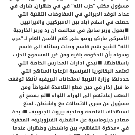
مسؤول مكتب “حزب الله” في في طهران. شارك في
عداد الوفد الايراني في المفاوضات التقنية التي
حصلت في اسلام آباد بين الاميركيين والايرانيين
■يقول وزير سابق في مجالسه ان رد وزير الخارجية
الأميركي ماركو روبيو على كلام الأمين العام لـ “حزب
الله” الشيخ نعيم قاسم وصلت رسائله الى قاسم
وسواه بأن الحكومة باقية ومن غير المسموح للحزب
باسقاطها.
■تبدي ادارات المدارس الخاصة التي
تعتمد البكالوريا الفرنسية انزعاجا المناهج التي
حددتها وزارة التربية لامتحانات البريفيه لأنها توقفت
ما قبل إذار في حين قطع التلامذة اشواطاً ومن
الصعب إعادتهم الى الوراء.
اللواء
■لم يفصح أي
مسؤول عن مجرى الاتصالات مع واشنطن، لمنع
استهداف العاصمة وضاحية بيروت الجنوبية..
■تبحث
مصادر دبلوماسية عن «القطبة الفنزويلية» المخفية
في «مذكرة التفاهم» بين واشنطن وطهران عندما