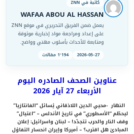
كاتبة في ZNN
WAFAA ABOU AL HASSAN
يعمل ضمن الفريق التحريري في موقع ZNN
على إعداد ومراجعة مواد إخبارية موثوقة
ومتابعة للأحداث بأسلوب مهني وواضح.
2026-05-27
1٬194 مقالات
عناوين الصحف الصادره اليوم
الأربعاء 27 آيار 2026
النهار
-محيي الدين اللاذقاني يُسائل “الفانتازيا”
ليحطّم “الأسطوري” في تاريخ الأندلس
– “اغتيال”
وقف النار والحرب تتجدّد!
– لبنان واسرائيل: إعلان
المبادئ هل اقترب؟
– أميركا وإيران انحسار التفاؤل