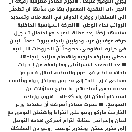
يجري التوقيع عليها..
■تجزم مصادر مصرفية رفيعة ان
الاجراءات النقدية المعمول بها من شأنها ان تطمئن
الى الاستقرار ووفرة الدولار في المعاملات وتسديد
الرواتب
نداء الوطن
■الحركة السياسية الداخلية
ستشهد زخمًا بعد عطلة الأعياد مع احتمال تسجيل
حركة موفدين عرب ودوليين باتجاه بيروت دعماً للبنان
في خياره التفاوضي، خصوصاً أنّ الطروحات اللبنانية
تحظى بمباركة خارجية واهتمام متزايد بإنجاحها.
■بعد التصعيد الإسرائيلي وما رافقه من إنذارات
بإخلاء مناطق في صور والنبطية، انتقل قسم من
مسلحي”حزب الله” إلى مدارس ومراكز إيواء وبألبسة
مدنية تخفي أسلحتهم، ما يطرح تساؤلات عن
استخدام أماكن الإيواء كغطاء للهروب وإعادة
التموضع.
■اعتبرت مصادر أميركية أن تشديد وزير
الخارجية ماركو روبيو على انخراط واشنطن اليومي مع
لبنان وإسرائيل بمثابة التزام أميركي هدفه التوصل
إلى مخرج ممكن. ويندرج توصيف روبيو بأن المشكلة