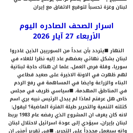
لبنان وغزة تحسباً لتوقيع الاتفاق مع إيران
اسرار الصحف الصادره اليوم
الأربعاء 27 آيار 2026
النهار
■يتردد بأن عدداً من السوريين الذين غادروا
لبنان بشكل نهائي بعضهم عاد إليه نظرا للغلاء في
سوريا، وقلة فرص العمل، علما ان هناك حاجة لبنانية
لهم ظهرت في الاونة الاخيرة على صعيد قطاعي
البناء والزراعة وايضا في المساهمة في رفع الردم
في المناطق المهدمة.
■سياسي ظريف في مجلس
خاص هل عرفتم لماذا لم يبدل الرئيس نبيه بري اسم
كتلته التنمية والتحرير طيلة الفترة الماضية؟ ليقول:
لانه كان يعرف ان المشروع الذي رفضه عام 1983 بربط
لبنان بإيران، سيؤدي إلى عودة اسرائيل لاحتلال لبنان
وانه سيعمل مجدداً على التحرير.
■في تقرير أمني ان